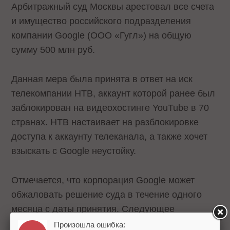
Арбитражный суд Москвы арестовал все счета
и имущество российского подразделения
компании Google (ООО «Гугл») на общую
сумму 500 млн руб.
Данная мера была принята в ответ на иск
телекомпании НТВ, аккаунт которой ранее был
заблокирован на видеохостинге YouTube в 70
странах. НТВ настаивает на разблокировке
доступа к аккаунту телеканала, а также хочет
взыскать с Google неустойку.
Отмечается, что корпорация Google может
обжаловать решение суда в течение одного
месяца с даты принятия. Следующее
заседание по делу запланировано на 24 мая
Произошла ошибка: