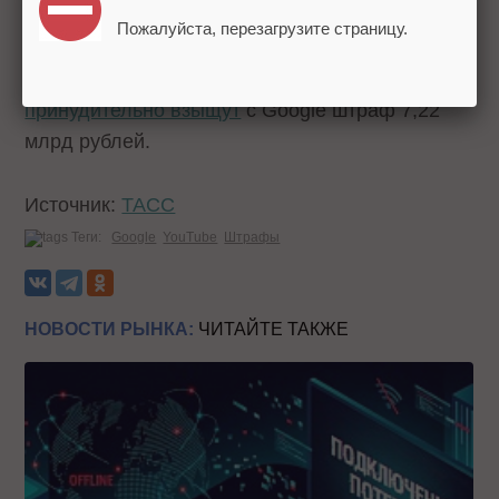
2022 года.
Пожалуйста, перезагрузите страницу.
Напомним, что российские приставы
принудительно взыщут
с Google штраф 7,22
млрд рублей.
Источник:
ТАСС
Теги:
Google
YouTube
Штрафы
НОВОСТИ РЫНКА:
ЧИТАЙТЕ ТАКЖЕ