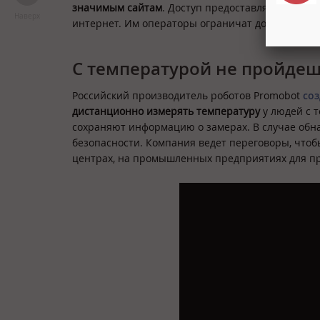
значимым сайтам
. Доступ предоставляется в п
Наверх
интернет. Им операторы ограничат доступ в Сет
С температурой не пройде
Российский производитель роботов Promobot
со
дистанционно измерять температуру
у людей с т
сохраняют информацию о замерах. В случае обн
безопасности. Компания ведет переговоры, чтобы
центрах, на промышленных предприятиях для п