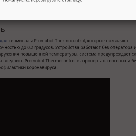
илотном режиме пользователям, которые не могут оплачивать д
ь перечнем социально значимых сайтов. Пилот закончится 1 и
шь
здал
терминалы Promobot Thermocontrol, которые позволяют
очностью до 0,2 градусов. Устройства работают без оператора 
аружения повышенной температуры, система предупреждает с
 внедрить Promobot Thermocontrol в аэропортах, торговых и б
рофилактики коронавируса.