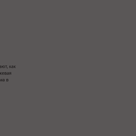
ют, как
жевая
ма в