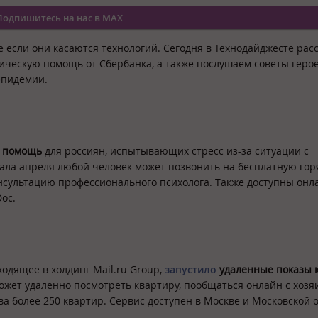
Подпишитесь на нас в MAX
е если они касаются технологий. Сегодня в Технодайджесте рас
гическую помощь от Сбербанка, а также послушаем советы геро
 эпидемии.
ю помощь
для россиян, испытывающих стресс из-за ситуации с
ала апреля любой человек может позвонить на бесплатную го
онсультацию профессионального психолога. Также доступны онл
Doc.
одящее в холдинг Mail.ru Group,
запустило
удаленные показы 
ожет удаленно посмотреть квартиру, пообщаться онлайн с хоз
а более 250 квартир. Сервис доступен в Москве и Московской о