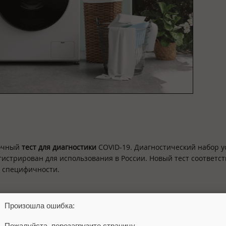
точный
тест для диагностики
COVID-19. Диагностический набор 
истрирован для использования в России. Новый тест соответст
и специфичности.
Произошла ошибка:
я
начали
предоставлять россиянам
бесплатный доступ к 370 со
Пожалуйста, перезагрузите страницу.