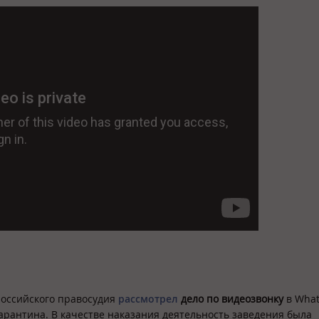
российского правосудия
рассмотрел
дело по видеозвонку
в What
карантина. В качестве наказания деятельность заведения была