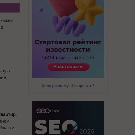
скажем
ев
рячую
айн-
Хочу рекламу. Что делать?
квартир
.
яином
бласти.