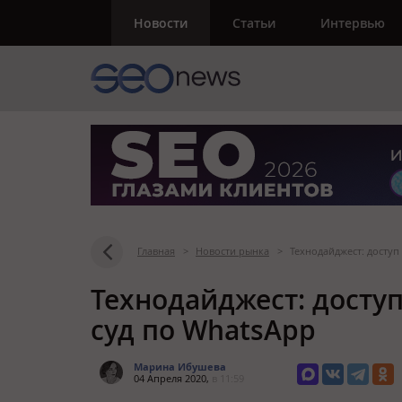
Новости
Статьи
Интервью
Главная
>
Новости рынка
>
Технодайджест: доступ
Технодайджест: досту
суд по WhatsApp
Марина Ибушева
04 Апреля 2020,
в 11:59