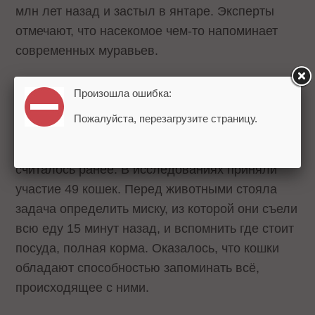
млн лет назад и застыл в янтаре. Эксперты
отмечают, что насекомое чем-то напоминает
современных муравьев.
Любимцы интернета – кошки, оказывается,
Произошла ошибка:
нисколько не
уступают собакам по уму
.
Пожалуйста, перезагрузите страницу.
Ученые из Японии установили, что память
животных намного лучше развита, чем это
считалось ранее. В исследованиях приняли
участие 49 кошек. Перед животными стояла
задача определить миску, из которой они съели
всю еду 15 минут назад, и вспомнить где стоит
посуда, полная корма. Оказалось, что кошки
обладают способностью запоминать всё,
происходящее с ними.