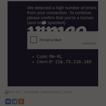
Теги:
Технологии
Технодайджест
Чилаут