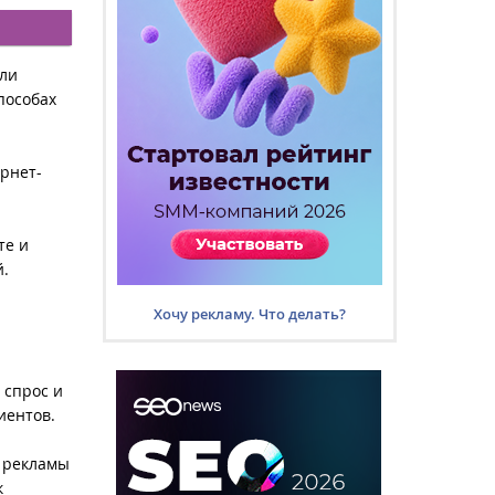
ели
пособах
рнет-
те и
й.
Хочу рекламу. Что делать?
 спрос и
иентов.
 рекламы
к