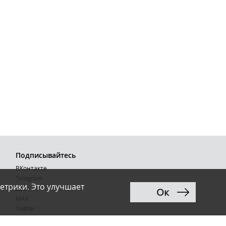
Подписывайтесь
ВКонтакте
Telegram
етрики. Это улучшает
Дзен
Ок
MAX
Тwitter
RSS