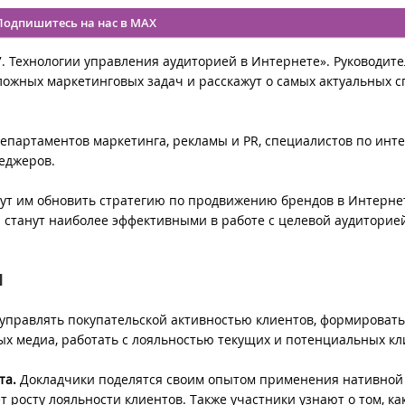
Подпишитесь на нас в MAX
. Технологии управления аудиторией в Интернете». Руководит
ожных маркетинговых задач и расскажут о самых актуальных с
епартаментов маркетинга, рекламы и PR, специалистов по инте
еджеров.
огут им обновить стратегию по продвижению брендов в Интерне
 станут наиболее эффективными в работе с целевой аудиторие
и
управлять покупательской активностью клиентов, формировать
ых медиа, работать с лояльностью текущих и потенциальных кл
та.
Докладчики поделятся своим опытом применения нативной
т росту лояльности клиентов. Также участники узнают о том, ка