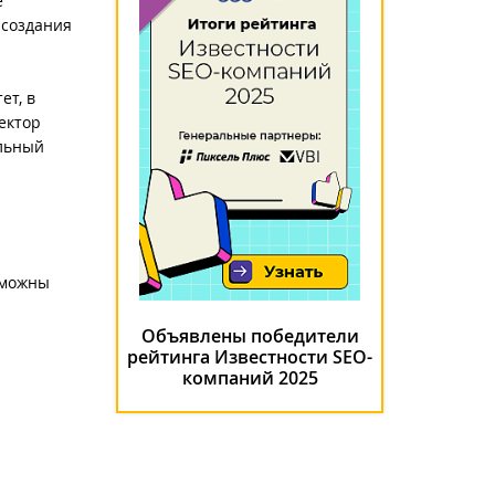
е
 создания
ет, в
ектор
альный
зможны
Объявлены победители
рейтинга Известности SEO-
компаний 2025