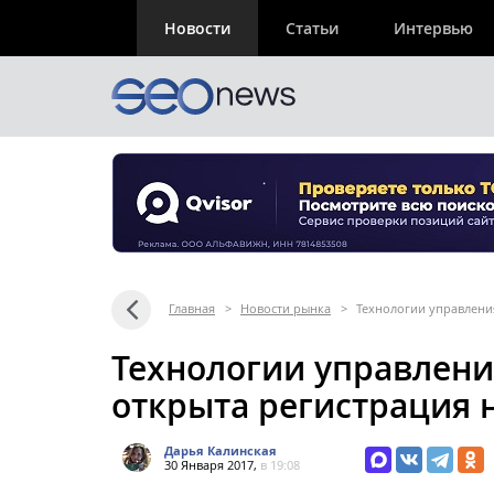
Новости
Статьи
Интервью
Главная
>
Новости рынка
>
Технологии управления
Технологии управлени
открыта регистрация 
Дарья Калинская
30 Января 2017,
в 19:08