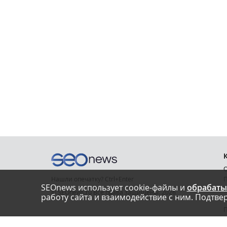
О
Нашли опечатку? Ctrl+Enter
П
SEOnews использует cookie-файлы и
обрабаты
У
© SEOnews.ru Все права защищены. 2026
работу сайта и взаимодействие с ним. Подтвер
К
Email редакции: info@seonews.ru
К