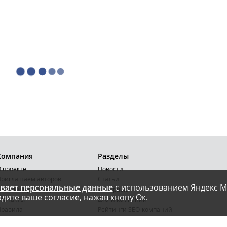
Компания
Разделы
 проекте
Новости
риглашаем авторов
Статьи
вает персональные данные
с использованием Яндекс М
словия публикации
Интервью
дите ваше согласие, нажав кнопу Ок.
онтакты
Блоги компаний
Правила
Рейтинги SEO-компаний
арта сайта
Календарь событий