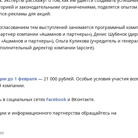
l.
Эксперты расскажут о том, как им удается создавать успешны
иторией и законодательными ограничениями, поделятся опытом
nce-рекламы для акций.
огласованием тем выступлений занимается программный комит
артнер компании «Ашманов и партнеры»), Денис Шубенок (дир
«Ашманов и партнеры»), Ольга Куликова (учредитель и генер
сполнительный директор компании tapcore).
ции до 1 февраля
— 21 000 рублей. Особые условия участия во
й компании.
ь в социальных сетях
Facebook
и ВКонтакте.
ции и информационного партнерства обращайтесь на
ия