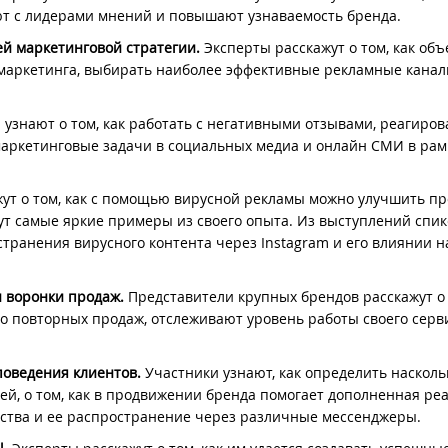
т с лидерами мнений и повышают узнаваемость бренда.
щей маркетинговой стратегии.
Эксперты расскажут о том, как об
маркетинга, выбирать наиболее эффективные рекламные канал
 узнают о том, как работать с негативными отзывами, реагиров
аркетинговые задачи в социальных медиа и онлайн СМИ в рам
ут о том, как с помощью вирусной рекламы можно улучшить п
ут самые яркие примеры из своего опыта. Из выступлений спи
транения вирусного контента через Instagram и его влиянии н
и воронки продаж.
Представители крупных брендов расскажут о 
о повторных продаж, отслеживают уровень работы своего серв
 поведения клиентов.
Участники узнают, как определить насколь
ей, о том, как в продвижении бренда помогает дополненная реа
ства и ее распространение через различные мессенджеры.