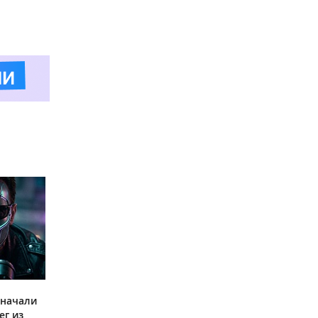
 начали
ег из