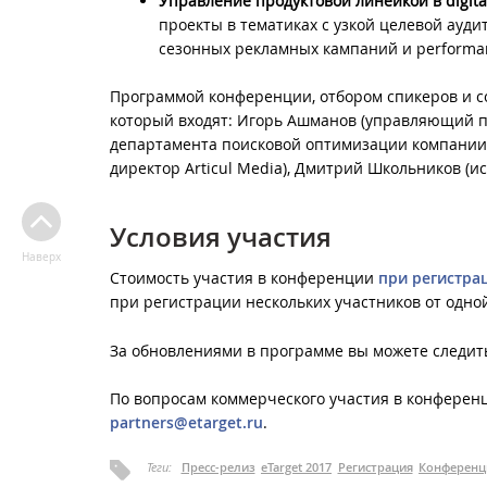
Управление продуктовой линейкой в digita
проекты в тематиках с узкой целевой ауд
сезонных рекламных кампаний и performa
Программой конференции, отбором спикеров и с
который входят: Игорь Ашманов (управляющий п
департамента поисковой оптимизации компании 
директор Articul Media), Дмитрий Школьников (и
Условия участия
Наверх
Стоимость участия в конференции
при регистра
при регистрации нескольких участников от одно
За обновлениями в программе вы можете следит
По вопросам коммерческого участия в конферен
partners@etarget.ru
.
Теги:
Пресс-релиз
eTarget 2017
Регистрация
Конференц