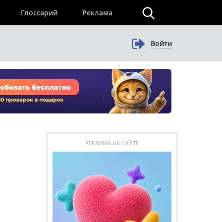
×
Глоссарий
Реклама
Войти
РЕКЛАМА НА САЙТЕ