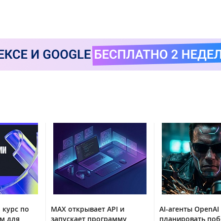
 курс по
MAX открывает API и
AI-агенты OpenAI
м для
запускает программу
планировать поб