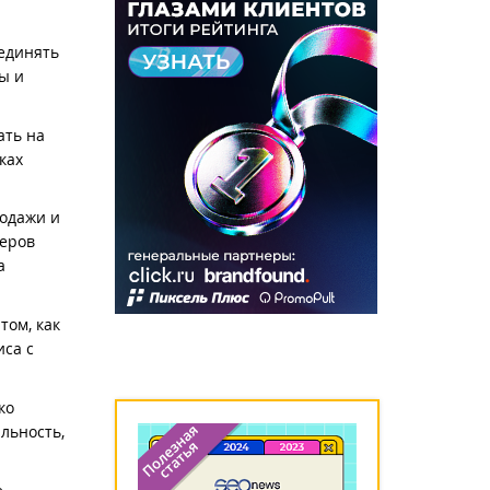
ъединять
ы и
ать на
ках
родажи и
керов
а
том, как
иса с
ко
льность,