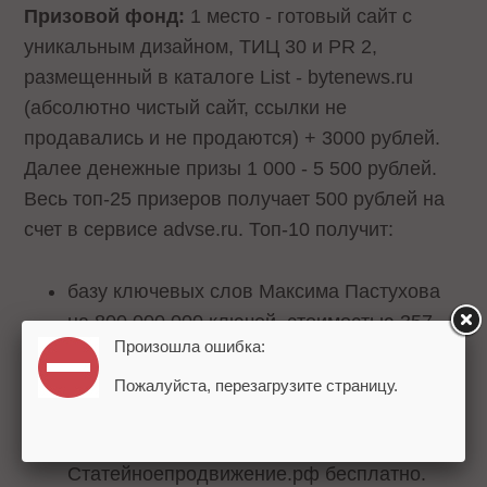
Призовой фонд:
1 место - готовый сайт с
уникальным дизайном, ТИЦ 30 и PR 2,
размещенный в каталоге List - bytenews.ru
(абсолютно чистый сайт, ссылки не
продавались и не продаются) + 3000 рублей.
Далее денежные призы 1 000 - 5 500 рублей.
Весь топ-25 призеров получает 500 рублей на
счет в сервисе advse.ru. Топ-10 получит:
базу ключевых слов Максима Пастухова
на 800 000 000 ключей, стоимостью 357
Произошла ошибка:
долларов;
300 рублей на счет в системе Ротапост.
Пожалуйста, перезагрузите страницу.
размещение 20 статей призера на
трастовых площадках
Статейноепродвижение.рф бесплатно.