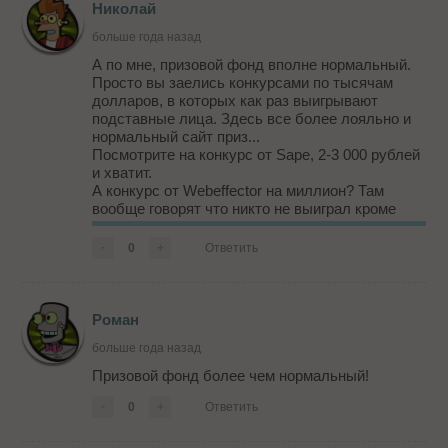
Николай
больше года назад
А по мне, призовой фонд вполне нормальный.
Просто вы заелись конкурсами по тысячам
долларов, в которых как раз выигрывают
подставные лица. Здесь все более лояльно и
нормальный сайт приз...
Посмотрите на конкурс от Sape, 2-3 000 рублей
и хватит.
А конкурс от Webeffector на миллион? Там
вообще говорят что никто не выиграл кроме
Пузата, для отмазки... Который потом
подготовил видео со слюной... Урвал!
-
0
+
Ответить
Лучше буду у Вовки участвовать... уже не
первый год человек проводить ...
Роман
больше года назад
Призовой фонд более чем нормальный!
-
0
+
Ответить