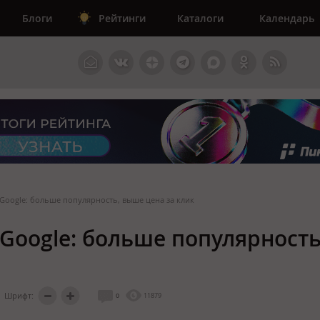
Блоги
Рейтинги
Каталоги
Календарь
Google: больше популярность, выше цена за клик
Google: больше популярность
Шрифт:
0
11879