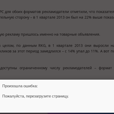
C для обоих форматов рекламодатели отметили, что показател
ельную сторону – в 1 квартале 2013 он был на 22% выше показ
вую рекламу пришлось именно на товарные объявления.
 в целом, по данным RKG, в 1 квартале 2013 они выросли 
кликов за этот период замедлился – с 14% упал до 11%. А вот п
 доступны ограниченному числу рекламодателей – формат
еклама
Произошла ошибка:
Пожалуйста, перезагрузите страницу.