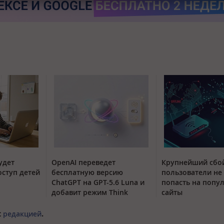
удет
OpenAI переведет
Крупнейший сбой
оступ детей
бесплатную версию
пользователи не
ChatGPT на GPT-5.6 Luna и
попасть на попу
добавит режим Think
сайты
с
редакцией
.