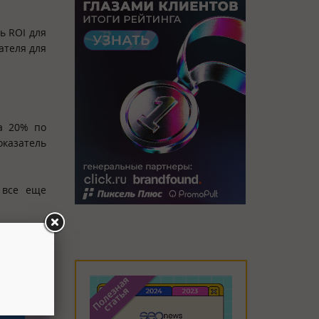
ь ROI для
ателя для
на 20% по
оказатель
 все еще