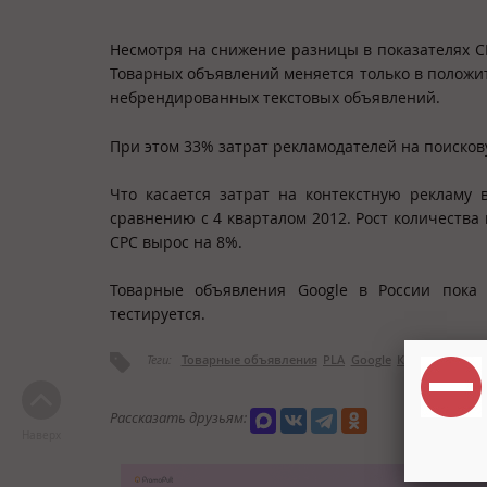
Несмотря на снижение разницы в показателях CP
Товарных объявлений меняется только в положит
небрендированных текстовых объявлений.
При этом 33% затрат рекламодателей на поиско
Что касается затрат на контекстную рекламу
сравнению с 4 кварталом 2012. Рост количества 
CPC вырос на 8%.
Товарные объявления Google в России пока
тестируется.
Теги:
Товарные объявления
PLA
Google
Контекстная р
Рассказать друзьям:
Наверх