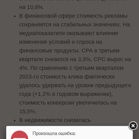
на 10,8%.
В финансовой сфере стоимость рекламы
сохраняется на стабильных значениях. На
медиапоказатели оказывают влияние
изменение условий и спроса на
финансовые продукты. СРА в третьем
квартале снизился на 3,3%, СРС вырос на
4%. По сравнению с третьим кварталом
2023-го стоимость клика фактически
удалось удержать на уровне предыдущего
года (+1,2% в годовом выражении),
стоимость конверсии увеличилась на
15,5%.
В недвижимости снизилась
конверсионность рекламных объявлений
Произошла ошибка:
девелоперов, повысив показатель СРА на