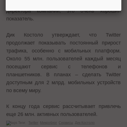
регулярно вели микроблоги. По словам
директора компании, это очень хороший
показатель.
Дик Костоло утверждает, что Twitter
продолжает показывать постоянный прирост
трафика, особенно с мобильных платформ.
Около 55 млн. пользователей каждый месяц
посещают сервис с телефонов и
планшетников. В планах – сделать Twitter
доступным для 2 млрд. мобильных устройств
по всему миру.
К концу года сервис рассчитывает привлечь
еще 26 млн. активных пользователей.
Теги:
Twitter
Микроблог
Сервисы
Дик Костоло