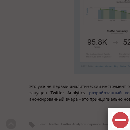
Это уже не первый аналитический инструмент от
запущен
Twitter Analytics
,
разработанный ко
анонсированный вчера – это принципиально нов
Теги:
Twitter
Twitter Analytics
Сервисы
Аналитика