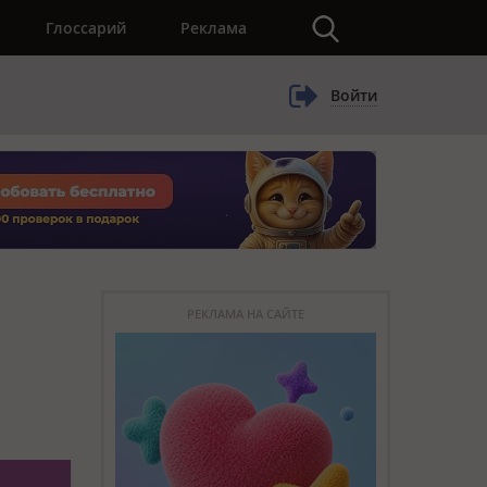
×
Глоссарий
Реклама
Войти
РЕКЛАМА НА САЙТЕ