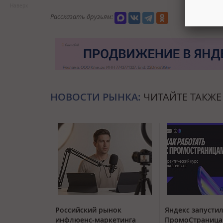
Наверх
Рассказать друзьям:
НОВОСТИ РЫНКА:
ЧИТАЙТЕ ТАКЖЕ
Российский рынок
Яндекс запустил
инфлюенс-маркетинга
ПромоСтраница