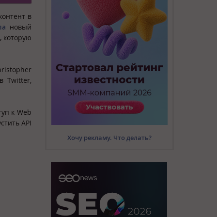
контент в
ла
новый
, которую
ristopher
 Twitter,
туп к Web
стить API
Хочу рекламу. Что делать?