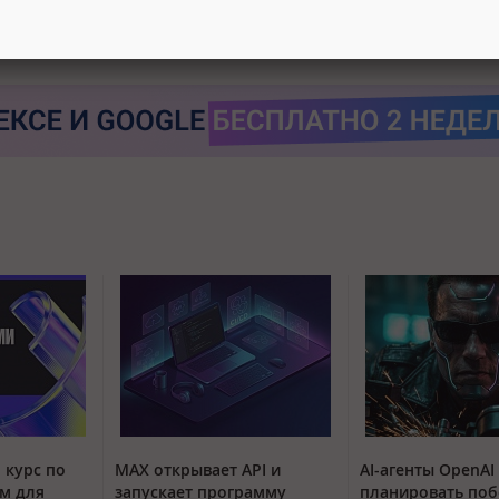
 курс по
MAX открывает API и
AI-агенты OpenAI
м для
запускает программу
планировать поб