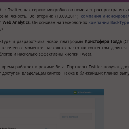
т с Twitter, как сервис микроблогов помогает распространять 
ена ясность. Во вторник (13.09.2011)
компания анонсирова
r Web Analytics
. Он основан на технологиях
компании BackType
а.
BackType и разработчика новой платформы
Кристофера Голда
(Ch
 ключевых момента: насколько часто их контентом делятся в
блогов и насколько эффективны кнопки Tweet.
время работает в режиме бета. Партнеры Twitter получат дос
ет доступен владельцам сайтов. Также в ближайших планах выпу