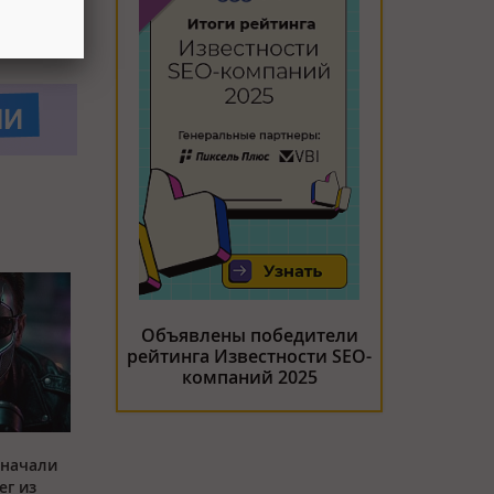
Объявлены победители
рейтинга Известности SEO-
компаний 2025
 начали
ег из