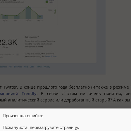
 Twitter. В конце прошлого года бесплатно (и также в режиме 
мпанией Trendly
. В связи с этим не очень понятно, инс
ый аналитический сервис или доработанный старый? А как вы
Произошла ошибка:
Пожалуйста, перезагрузите страницу.