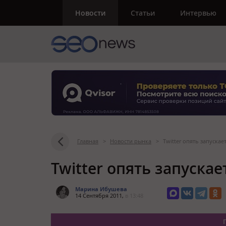
Новости
Статьи
Интервью
Главная
>
Новости рынка
>
Twitter опять запуска
Twitter опять запуска
Марина Ибушева
14 Сентября 2011,
в 13:48