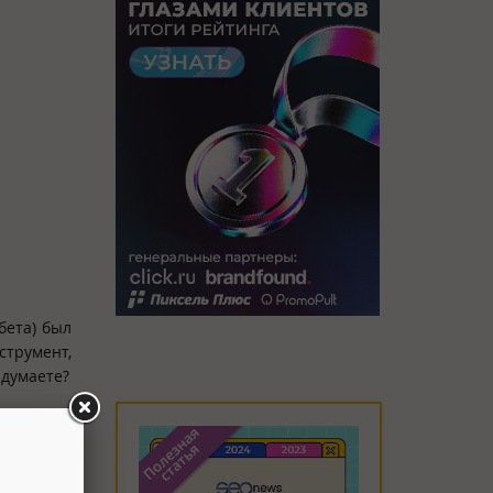
бета) был
трумент,
 думаете?