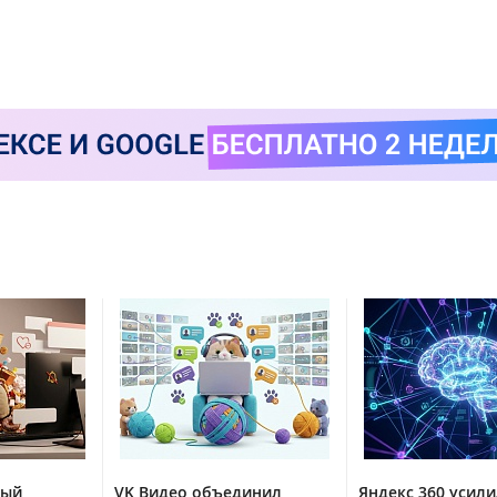
тый
VK Видео объединил
Яндекс 360 усили