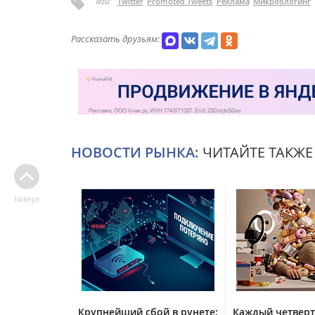
Теги:
Twitter
Promoted Tweets
Реклама
Микроблогинг
Рассказать друзьям:
НОВОСТИ РЫНКА:
ЧИТАЙТЕ ТАКЖЕ
Наверх
Крупнейший сбой в рунете:
Каждый четвер