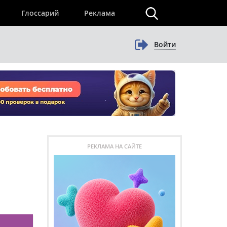
×
Глоссарий
Реклама
Войти
РЕКЛАМА НА САЙТЕ