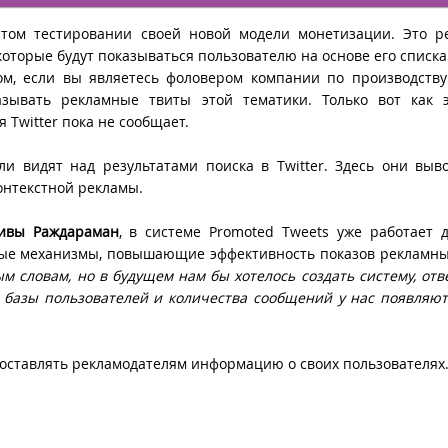
том тестировании своей новой модели монетизации. Это р
 которые будут показываться пользователю на основе его списка
азом, если вы являетесь фоловером компании по производств
азывать рекламные твиты этой тематики. Только вот как э
 Twitter пока не сообщает.
ли видят над результатами поиска в Twitter. Здесь они выв
контекстной рекламы.
ивы Раждараман
, в системе Promoted Tweets уже работает 
ные механизмы, повышающие эффективность показов рекламны
м словам, но в будущем нам бы хотелось создать систему, о
 базы пользователей и количества сообщений у нас появляю
едоставлять рекламодателям информацию о своих пользователях