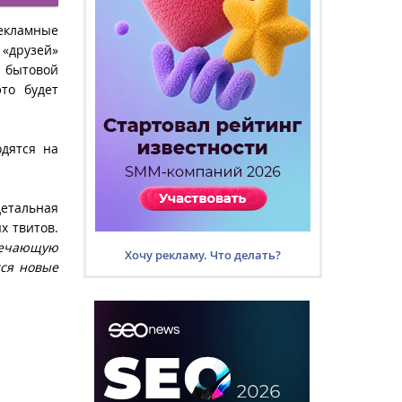
екламные
 «друзей»
у бытовой
то будет
одятся на
детальная
х твитов.
твечающую
Хочу рекламу. Что делать?
тся новые
.