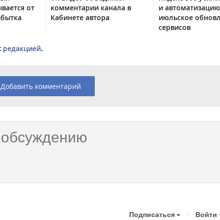
вается от
комментарии канала в
и автоматизацию
збытка
Кабинете автора
июльское обнов
сервисов
с
редакцией
.
Добавить комментарий
Подписаться
Войти