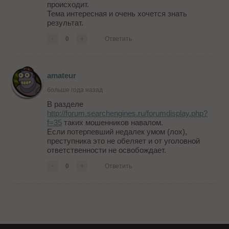
происходит.
Тема интересная и очень хочется знать
результат.
-
0
+
Ответить
amateur
больше года назад
В разделе
http://forum.searchengines.ru/forumdisplay.php?
f=35
таких мошенников навалом.
Если потерпевший недалек умом (лох),
преступника это не обеляет и от уголовной
ответственности не освобождает.
-
0
+
Ответить