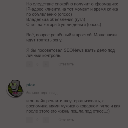
Но следствие спокойно получит онформацию:
IP-адрес клиента на тот момент и время клика
по объявлению (опсос)
Владельца объявления (гугл)
Счет, на который ушли деньги (опсос)
Всё, вопрос решённый и простой. Мошенники
идут топтать зону.
Я бы посоветовал SEONews взять дело под
личный контроль.
-
0
+
Ответить
ptax
больше года назад
и он-лайн реалити-шоу организовать, с
воспоминаниями мужика о коварном гугле и как
после этого его жизнь пошла под откос...:)
-
0
+
Ответить