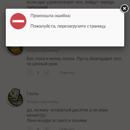
если щас удовлетворят иск, пойдут череда
заявлений
ИМХО
Произошла ошибка:
-
0
+
Ответить
Пожалуйста, перезагрузите страницу.
Злой прохожий
больше года назад
Без лоха и жизнь плоха. Пусть благодарит гугл
за ценный урок.
-
0
+
Ответить
Гость
больше года назад
да, мужику четвертый десяток а он игры
качает))))
Лохи всегда остаются лохами
-
0
+
Ответить