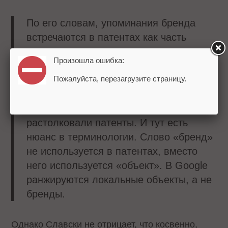
По его словам, упоминания бренда
встречаются в патентах как часть
подхода для определения показателя
Произошла ошибка:
качества страниц сайта (но не для
ранжирования этих страниц). Еще в
Пожалуйста, перезагрузите страницу.
2014 он раскритиковал посты на Moz и
Forbes, утверждая, что ребята неверно
растолковали патенты. И тут есть
нюанс в терминологии. Слово «бренд»
не используется в патентах, вместо
него используется «объект». В Google
ранжируются локальные объекты, а не
бренды.
Однако Славски не отрицает, что косвенно,