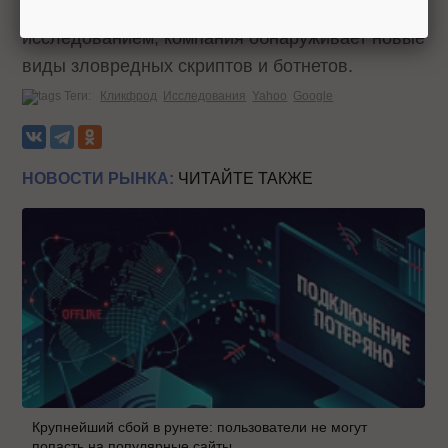
изощренными. С каждым новым
исследованием, компания обнаруживает новые
виды зловредных скриптов и ботнетов.
Теги:
Кликфрод
Исследования
Yahoo
Google
НОВОСТИ РЫНКА:
ЧИТАЙТЕ ТАКЖЕ
Крупнейший сбой в рунете: пользователи не могут
попасть на популярные сайты