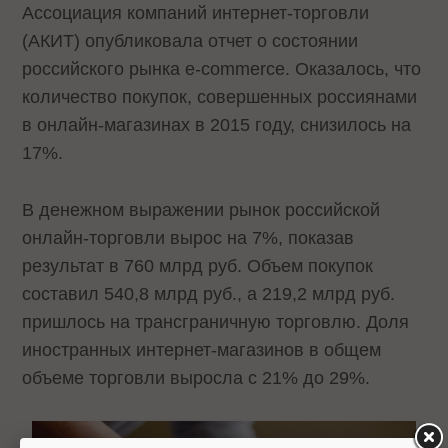
Ассоциация компаний интернет-торговли
(АКИТ) опубликовала отчет о состоянии
российского рынка e-commerce. Оказалось, что
количество покупок, совершенных россиянами
в онлайн-магазинах в 2015 году, снизилось на
17%.
В денежном выражении рынок российской
онлайн-торговли вырос на 7%, показав
результат в 760 млрд руб. Объем покупок
составил 540,8 млрд руб., а 219,2 млрд руб.
пришлось на трансграничную торговлю. Доля
иностранных интернет-магазинов в общем
объеме торговли выросла с 21% до 29%.