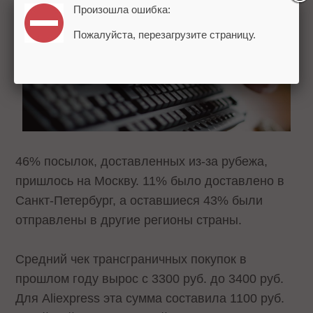
Произошла ошибка:
Пожалуйста, перезагрузите страницу.
46% посылок, доставленных из-за рубежа,
пришлось на Москву. 11% было доставлено в
Санкт-Петербург, а оставшиеся 43% были
отправлены в другие регионы страны.
Средний чек трансграничных покупок в
прошлом году вырос с 3300 руб. до 3400 руб.
Для Aliexpress эта сумма составила 1100 руб.