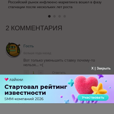
Российский рынок инфлюенс-маркетинга вошел в фазу
стагнации после нескольких лет роста
2 КОММЕНТАРИЯ
Гость
больше года назад
Вот только уменьшить ставку почему-то
нельзя... =(
X | Закрыть
-
1
+
Ответить
Katja Korneva
Гость
больше года назад
Да, а жаль. Как пользователь я была бы очень
рада..
-
0
+
Ответить