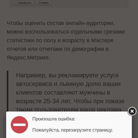
Чтобы оценить состав онлайн-аудитории,
можно воспользоваться отдельными срезами
статистики по полу и возрасту в Мастере
отчетов или отчетами по демографии в
Яндекс.Метрике.
Например, вы рекламируете услуги
автосервиса и львиную долю ваших
клиентов составляют мужчины в
возрасте 25-34 лет. Чтобы при показе
таким пользователям ваша реклама
чаще попадала на выгодные позиции,
Произошла ошибка:
можно задать желаемый процент
Пожалуйста, перезагрузите страницу.
увеличения ставки в настройках