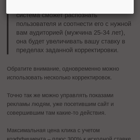
корректировок. Всякий раз, когда
система сможет распознать
пользователя и соотнести его с нужной
вам аудиторией (мужчина 25-34 лет),
она будет увеличивать вашу ставку в
пределах заданной корректировки.
Обратите внимание, одновременно можно
использовать несколько корректировок.
Точно так же можно управлять показами
рекламы людям, уже посетившим сайт и
совершившим там какие-то действия.
Максимальная цена клика с учетом
коэффициента – плюс 300% к исходной ставке