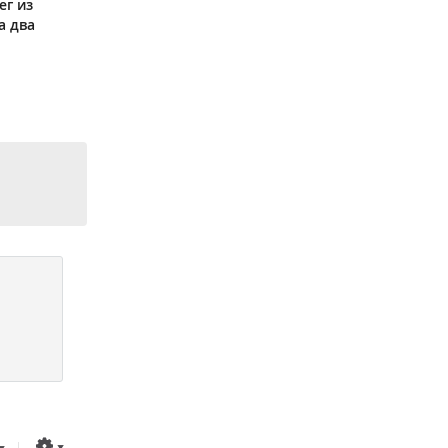
ег из
а два