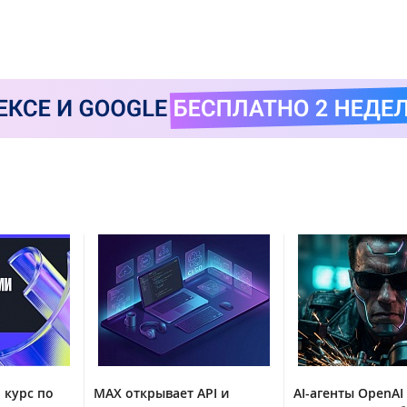
 курс по
MAX открывает API и
AI-агенты OpenAI