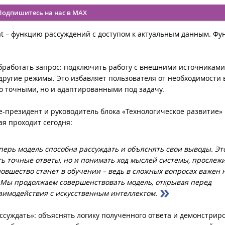
Подпишитесь на нас в MAX
t – функцию рассуждений с доступом к актуальным данным. Фу
обработать запрос: подключить работу с внешними источниками
другие режимы. Это избавляет пользователя от необходимости
о точными, но и адаптированными под задачу.
е-президент и руководитель блока «Технологическое развитие»
ая проходит сегодня:
перь модель способна рассуждать и объяснять свои выводы. Это
ть точные ответы, но и понимать ход мыслей системы, прослеж
овшество станет в обучении – ведь в сложных вопросах важен 
я. Мы продолжаем совершенствовать модель, открывая перед
аимодействия с искусственным интеллектом.
ссуждать»: объяснять логику полученного ответа и демонстриро