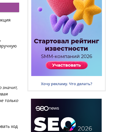
нкция
,
 вручную
Хочу рекламу. Что делать?
 значит,
ивая
не только
вать ход