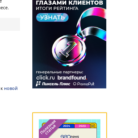
е
есе.
я
 к
новой