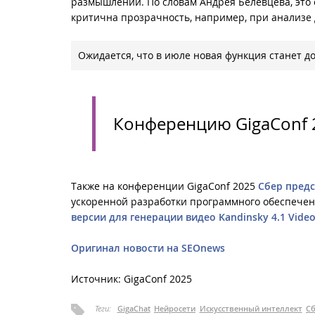
размышлений. По словам Андрея Белевцева, это 
критична прозрачность, например, при анализе 
Ожидается, что в июле новая функция станет д
Конференцию GigaConf
Также на конференции GigaConf 2025
Сбер предс
ускоренной разработки программного обеспечени
версии для генерации видео Kandinsky 4.1 Vide
Оригинал новости на SEOnews
Источник: GigaConf 2025
Теги:
GigaChat
Нейросети
Искусственный интеллект
С