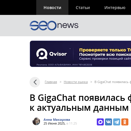
Новости
Статьи
Интервью
Главная
>
Новости рынка
>
В GigaChat появилась
В GigaChat появилась
к актуальным данным
Анна Макарова
25 Июня 2025,
в 11:25