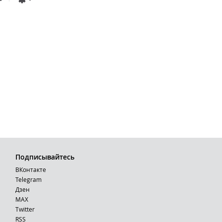
Подписывайтесь
ВКонтакте
Telegram
Дзен
MAX
Тwitter
RSS