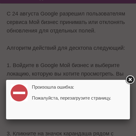
С 24 августа Google разрешил пользователям
сервиса Мой бизнес принимать или отклонять
обновления для отдельных полей.
Алгоритм действий для десктопа следующий:
1. Войдите в Google Мой бизнес и выберите
локацию, которую вы хотите просмотреть. Вы
увидите уведомление «Обновления от Google»
Произошла ошибка:
в верхнем правом углу страницы, если у
Пожалуйста, перезагрузите страницу.
локации есть какие-то обновления.
2. Просмотрите список обновлений.
3. Кликните на значок карандаша рядом с