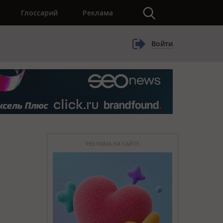
×
Глоссарий
Реклама
Войти
РЕКЛАМА НА САЙТЕ