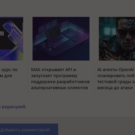
 курс по
MAX открывает API и
AI-агенты OpenAI
м для
запускает программу
планировать поб
поддержки разработчиков
тестовой среды з
альтернативных клиентов
месяца до атаки
с
редакцией
.
Добавить комментарий