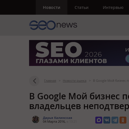
Новости
Статьи
Интервью
Главная
>
Новости рынка
>
В Google Мой бизнес 
В Google Мой бизнес 
владельцев неподтве
Дарья Калинская
04 Марта 2016,
в 13:21