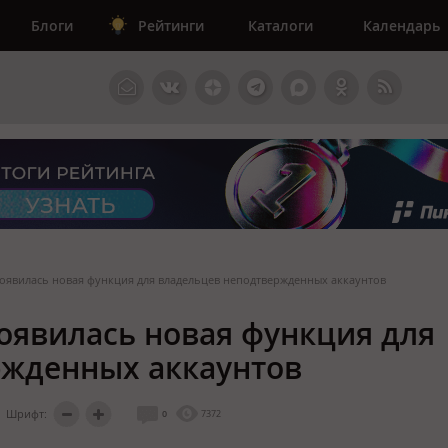
Блоги
Рейтинги
Каталоги
Календарь
появилась новая функция для владельцев неподтвержденных аккаунтов
появилась новая функция для
ржденных аккаунтов
Шрифт:
0
7372