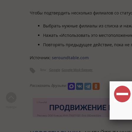
Чтобы подтвердить несколько филиалов со стату
Выбрать нужные филиалы из списка и нажа
Нажать «Использовать это местоположение
Повторять предыдущее действие, пока не 
Источник:
seroundtable.com
Теги:
Google
Google Мой бизнес
Рассказать друзьям:
Наверх