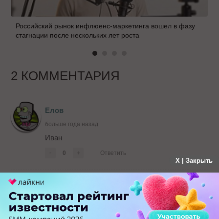
Российский рынок инфлюенс-маркетинга вошел в фазу
стагнации после нескольких лет роста
2 КОММЕНТАРИЯ
Елов
больше года назад
Иван
-
0
+
Ответить
X | Закрыть
ДЕмьян
больше года назад
Суки))) почувствовали вкус мяса. Клик уже