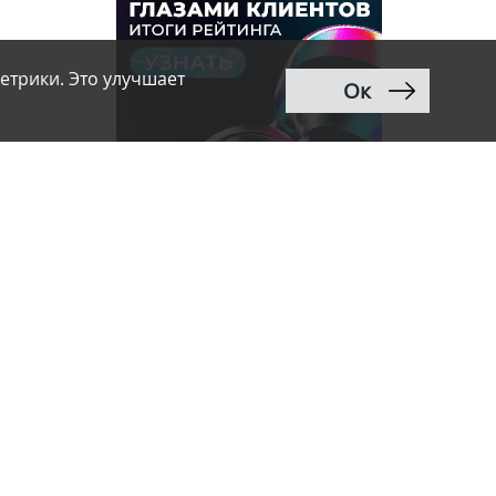
етрики. Это улучшает
Ок
ндустрии,
ойках