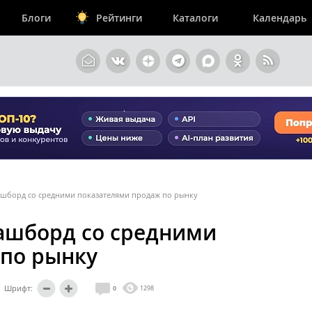
Блоги
Рейтинги
Каталоги
Календарь
ашборд со средними показателями продаж по рынку
ашборд со средними
 по рынку
Шрифт:
0
1298