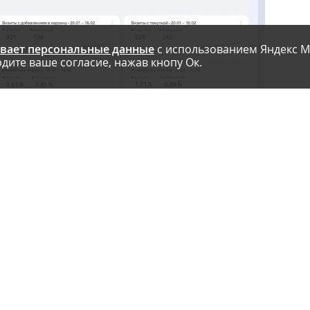
вает персональные данные
с использованием Яндекс М
дите ваше согласие, нажав кнопу Ок.
 данные за последние 12 полных недель.
ние показатели по рынку» показывает не средние данные по и
аниям и сайтам с похожей аудиторией.
включить опцию «Получать доступ к отчетам по рынку» в настр