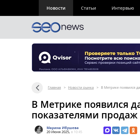
Новости
Статьи
Интервью
Главная
>
Новости рынка
>
В Метрике появился д
В Метрике появился д
показателями продаж
Марина Ибушева
20 Июня 2025,
в 10:45