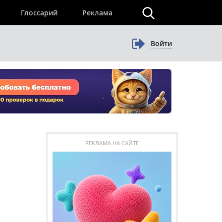
×
Глоссарий
Реклама
Войти
РЕКЛАМА НА САЙТЕ