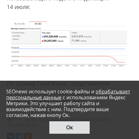
14 июля:
По словам Гари Илша, представителя
SEOnews использует cookie-файлы и
обрабатывает
команды Google, в компании знают об этом
персональные данные
с использованием Яндекс
и работают над решением.
Метрики. Это улучшает работу сайта и
взаимодействие с ним. Подтвердите ваше
согласие, нажав кнопу Ок.
Теги:
Google
Google Search Console
Инструменты для
вебмастеров
Баг
Ок