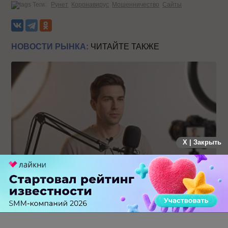
Теги:
Рунет
Коронавирус
Мошенничество
Сайты
НОВОСТИ РЫНКА:
ЧИТАЙТЕ ТАКЖЕ
X | Закрыть
Российский рынок инфлюенс-маркетинга вошел в фазу
стагнации после нескольких лет роста
0 КОММЕНТАРИЕВ