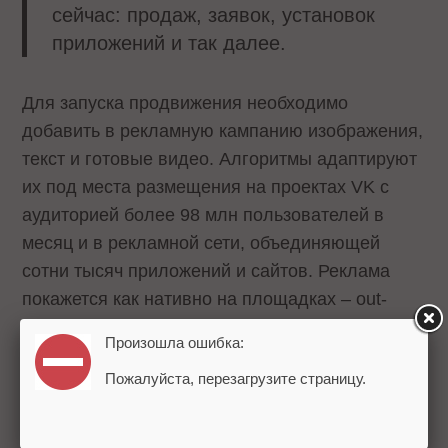
сейчас: продаж, заявок, установок
приложений и так далее.
Для запуска продвижения необходимо
добавить в рекламную кампанию изображения,
текст и готовые видео. Алгоритмы адаптируют
их под места размещения на проектах VK с
аудиторией более 98 млн пользователей в
месяц и в рекламной сети, объединяющей
сотни тысяч приложений и сайтов. Реклама
покажется как нативно на площадках – out-
stream, так и внутри основного видеоконтента
Произошла ошибка:
– in-stream.
Пожалуйста, перезагрузите страницу.
В настоящий момент в медийных кампаниях
доступна оплата за тысячу показов (CPM).