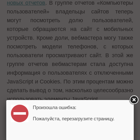
новых отчетов
. В группе отчетов «Компьютеры
пользователей» владельцы сайтов теперь
могут посмотреть долю пользователей,
которые обращаются на сайт с мобильных
устройств. Кроме доли, вебмастера могу также
посмотреть модели телефонов, с которых
пользователи просматривают сайт. В этой же
группе отчетов вебмастерам стала доступна
информация о пользователях с отключенными
JavaScript и Cookies. По этим процентам можно
сделать вывод о том, насколько целесообразно
использовать элементы JavaScript.
Произошла ошибка:
Пожалуйста, перезагрузите страницу.