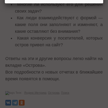
Многие ли используют его для решения
своих задач?
Как люди взаимодействуют с формой —
какие поля они заполняют и изменяют, а
какие оставляют без внимания?
Какая конверсия у посетителей, которых
остров привел на сайт?
Ответы на эти и другие вопросы легко найти на
вкладке «Острова».
Все подробности о новых отчетах в ближайшее
время появятся в помощи.
Теги:
Яндекс.Метрика
Острова
Поиск