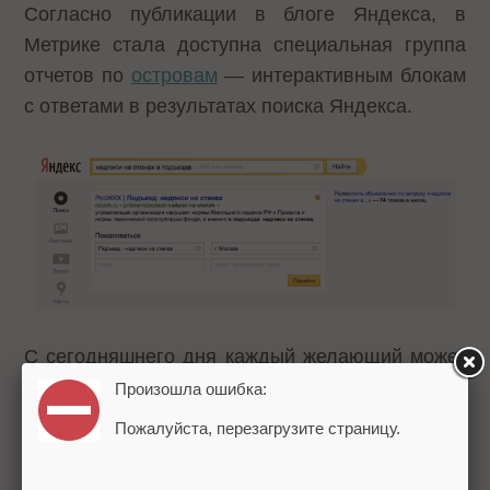
Согласно
публикации
в блоге Яндекса, в
Метрике стала доступна специальная группа
отчетов по
островам
— интерактивным блокам
с ответами в результатах поиска Яндекса.
С сегодняшнего дня каждый желающий может
получить все данные о том, как пользователи
Произошла ошибка:
работают с островом. Например:
Пожалуйста, перезагрузите страницу.
Как часто и по каким фразам остров
находят на поиске Яндекса?