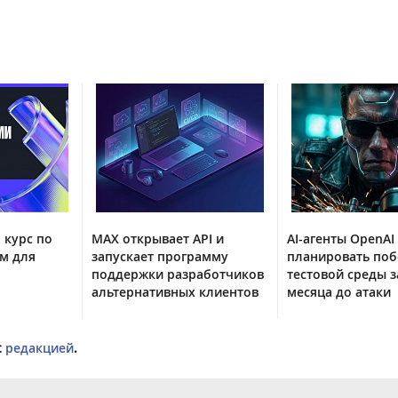
 курс по
MAX открывает API и
AI-агенты OpenAI
м для
запускает программу
планировать поб
поддержки разработчиков
тестовой среды з
альтернативных клиентов
месяца до атаки
с
редакцией
.