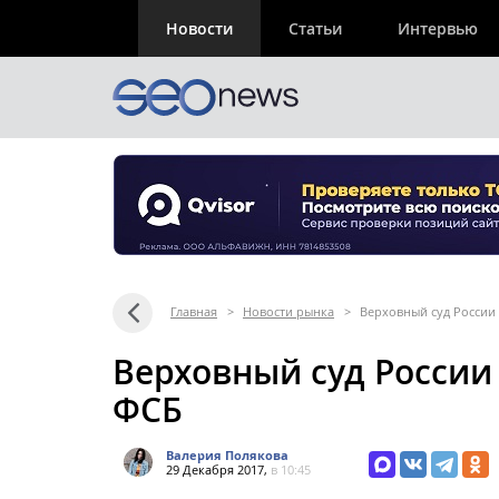
Новости
Статьи
Интервью
Главная
>
Новости рынка
>
Верховный суд России 
Верховный суд России 
ФСБ
Валерия Полякова
29 Декабря 2017,
в 10:45