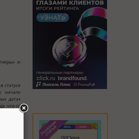
тнеры» и
в статусе
, начало
ных датах
да что-то