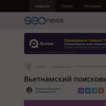
Новости
Статьи
Интервью
Главная
>
Новости рынка
>
Вьетнамский поисков
Вьетнамский поисков
Марина Ибушева
20 Декабря 2011,
в 15:14