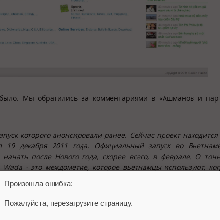
 было. Мы обратились за комментариями в «Ашманов и пар
запуск которого анонсировали ранее. Сейчас проект находится 
л 19 декабря 2011 года. Официальный запуск во Вьетнаме
начать после Нового года, скорее всего, в феврале. О точ
 Wada - это междометие, которое вьетнамцы используют, ког
Произошла ошибка:
е системы
Поиск
Пожалуйста, перезагрузите страницу.