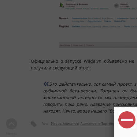
Официально о запуске Wada.vn объявлено не
получили следующий ответ:
Это, действительно, тот самый проект, 
публичной бета-версии. Запущен он бы
маркетинговой активности мы планируем 
говорить пока рано. Название поисковика
находят. Нечто, вроде нашего "Вот оно!"
Теги:
Игорь Ашманов
Ашманов и Партнеры
Поисковы
Наверх