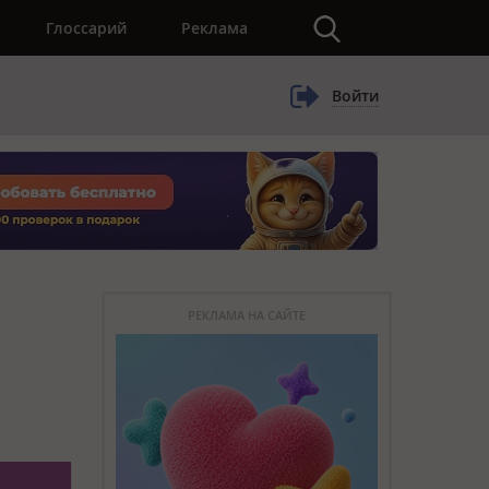
×
Глоссарий
Реклама
Войти
РЕКЛАМА НА САЙТЕ