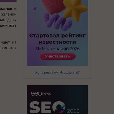
шманов и
и желании
ас, день,
дачи есть
 ищет на
-гиганта,
Хочу рекламу. Что делать?