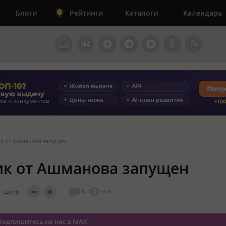
Блоги
Рейтинги
Каталоги
Календарь
ик от Ашманова запущен
ик от Ашманова запущен
Шрифт:
0
5575
Подпишитесь на нас в MAX