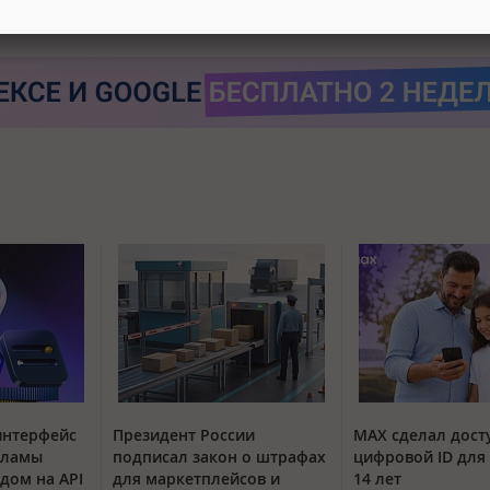
интерфейс
Президент России
MAX сделал дос
кламы
подписал закон о штрафах
цифровой ID для 
одом на API
для маркетплейсов и
14 лет