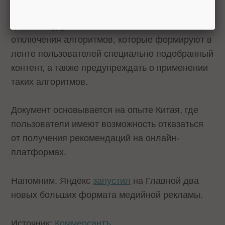
Согласно документу, онлайн-платформы
должны будут обеспечить возможность
отключения алгоритмов, которые формируют в
ленте пользователей специально подобранный
контент, а также предупреждать о применении
таких алгоритмов.
Документ основывается на опыте Китая, где
пользователи имеют возможность отказаться
от получения рекомендаций на онлайн-
платформах.
Напомним, Яндекс
запустил
на Главной два
новых больших формата медийной рекламы.
Источник:
Коммерсантъ