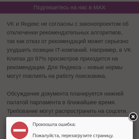
Подпишитесь на нас в MAX
VK и Яндекс не согласны с законопроектом об
отключении рекомендательных алгоритмов,
так как отказ от рекомендаций может серьезно
ухудшить позиции IT-компаний. Например, в VK
Клипах до 97% просмотров приходится на
рекомендации. Для Яндекса – новые нормы
могут повлиять на работу поисковика.
Обсуждение документа планируется нижней
палатой парламента в ближайшее время.
Требование могут распространить на соцсети,
новостные и поисковые агрегаторы,
Произошла ошибка:
аудиовизуальные сервисы.
Пожалуйста, перезагрузите страницу.