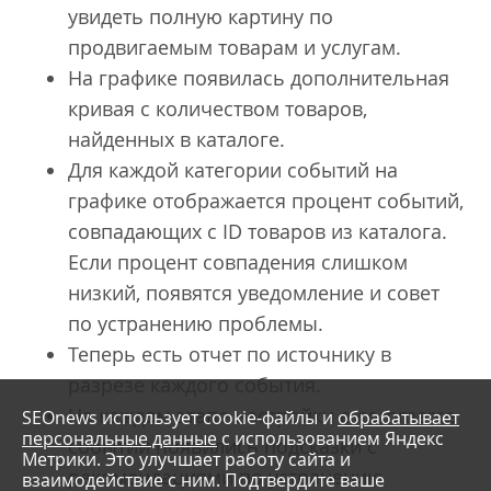
увидеть полную картину по
продвигаемым товарам и услугам.
На графике появилась дополнительная
кривая с количеством товаров,
найденных в каталоге.
Для каждой категории событий на
графике отображается процент событий,
совпадающих с ID товаров из каталога.
Если процент совпадения слишком
низкий, появятся уведомление и совет
по устранению проблемы.
Теперь есть отчет по источнику в
разрезе каждого события.
На каждом этапе настройки e-commerce
SEOnews использует cookie-файлы и
обрабатывает
персональные данные
с использованием Яндекс
событий появились подсказки с
Метрики. Это улучшает работу сайта и
рекомендациями по устранению
взаимодействие с ним. Подтвердите ваше