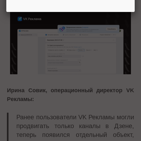
Ирина Совик, операционный директор VK
Рекламы:
Ранее пользователи VK Рекламы могли
продвигать только каналы в Дзене,
теперь появился отдельный объект,