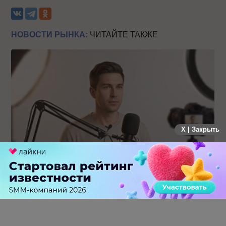
НОВОСТИ РЫНКА:
ЧИТАЙТЕ ТАКЖЕ
X | Закрыть
Российский рынок инфлюенс-маркетинга вошел в фазу
стагнации после нескольких лет роста
0 КОММЕНТАРИЕВ