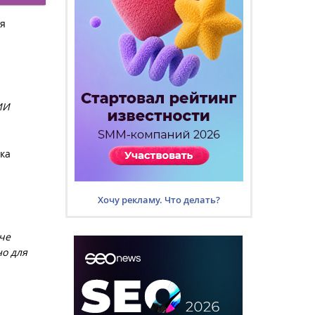
ия
ИИ
ска
Хочу рекламу. Что делать?
че
но для