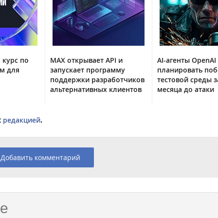
 курс по
MAX открывает API и
AI-агенты OpenAI
м для
запускает программу
планировать поб
поддержки разработчиков
тестовой среды з
альтернативных клиентов
месяца до атаки
с
редакцией
.
Добавить комментарий