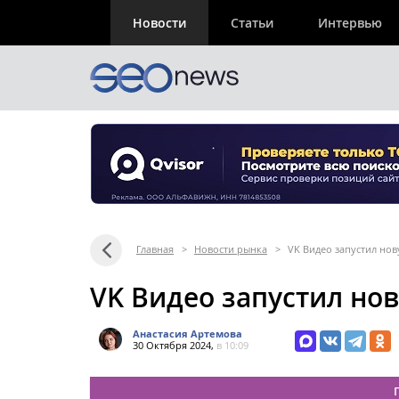
Новости
Статьи
Интервью
Главная
>
Новости рынка
>
VK Видео запустил нов
VK Видео запустил нов
Анастасия Артемова
30 Октября 2024,
в 10:09