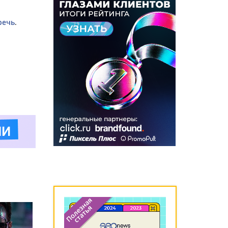
речь
.