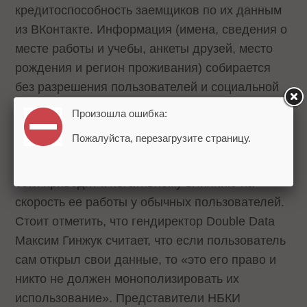
кредитоспособность заемщиков по их данным
из ВКонтакте. Информация (имена, сведения о
месте работы и учебы, анкеты друзей, место
рождения и регион проживания) собирается
без разрешения пользователей и социальной
сети.
Произошла ошибка:
Пожалуйста, перезагрузите страницу.
Помимо всего вышеперечисленного, создание
множества технических запросов к социальной
сети приводит к негативному влиянию на
скорость ее работы у обычных пользователей.
Стоит отметить, что гендиректор Double Data
Максим Гинжук считает, что если пользователь
сам открыл свои данные, то «это его право и
никто не должен монополизировать их
использование». Представители НБКИ