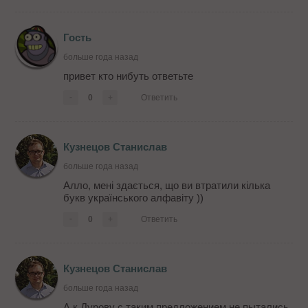
Гость
больше года назад
привет кто нибуть ответьте
-
0
+
Ответить
Кузнецов Станислав
больше года назад
Алло, мені здається, що ви втратили кілька
букв українського алфавіту ))
-
0
+
Ответить
Кузнецов Станислав
больше года назад
А к Дурову с таким предложением не пытались