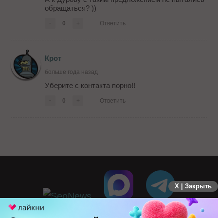
обращаться? ))
-
0
+
Ответить
Крот
больше года назад
Уберите с контакта порно!!
-
0
+
Ответить
X | Закрыть
ПЕРЕЙТИ НА ПОЛНУЮ ВЕРСИЮ