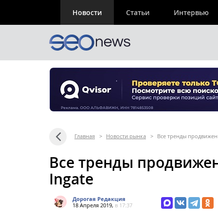
Новости
Статьи
Интервью
Главная
>
Новости рынка
>
Все тренды продвижени
Все тренды продвижени
Ingate
Дорогая Редакция
18 Апреля 2019,
в 17:37