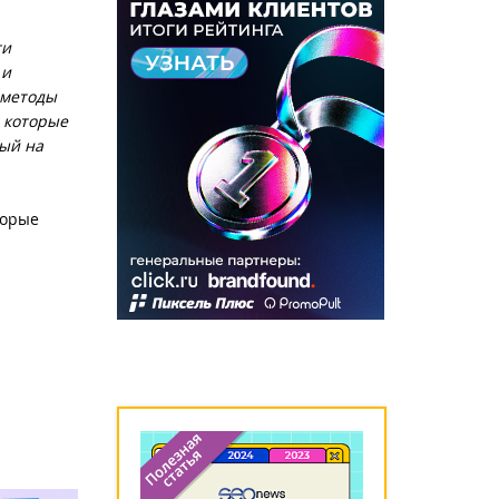
ти
 и
 методы
 которые
ный на
торые