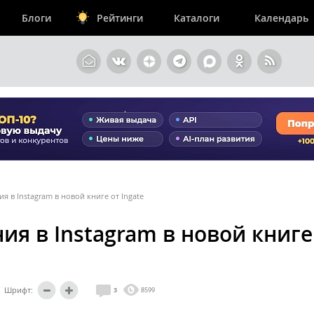
Блоги
Рейтинги
Каталоги
Календарь
я в Instagram в новой книге от Ingate
я в Instagram в новой книге
Шрифт:
3
8599