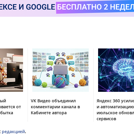
тый
VK Видео объединил
Яндекс 360 усили
вается от
комментарии канала в
и автоматизацию
збытка
Кабинете автора
июльское обнов
сервисов
с
редакцией
.