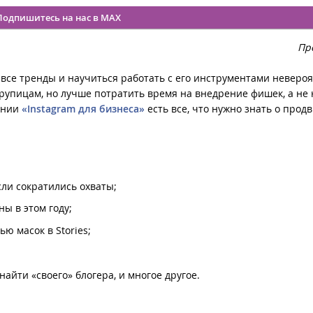
Подпишитесь на нас в MAX
Пр
ь все тренды и научиться работать с его инструментами неверо
упицам, но лучше потратить время на внедрение фишек, а не 
ании
«Instagram для бизнеса»
есть все, что нужно знать о прод
сли сократились охваты;
ы в этом году;
ю масок в Stories;
айти «своего» блогера, и многое другое.