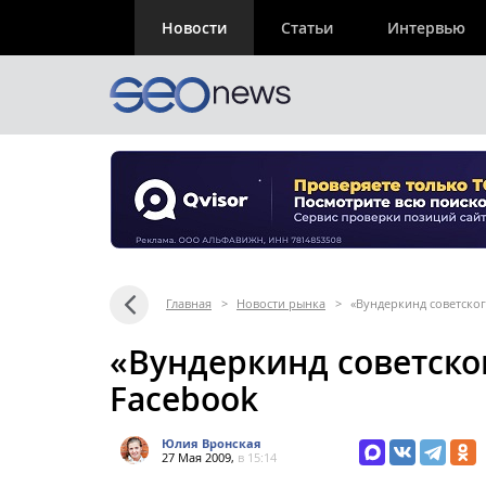
Новости
Статьи
Интервью
Главная
>
Новости рынка
>
«Вундеркинд советског
«Вундеркинд советског
Facebook
Юлия Вронская
27 Мая 2009,
в 15:14