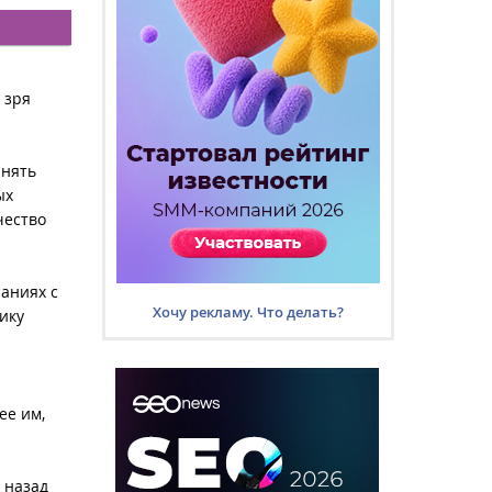
я
 зря
инять
ых
чество
паниях с
Хочу рекламу. Что делать?
ику
ее им,
а назад