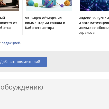
тый
VK Видео объединил
Яндекс 360 усили
вается от
комментарии канала в
и автоматизацию
збытка
Кабинете автора
июльское обнов
сервисов
с
редакцией
.
Добавить комментарий