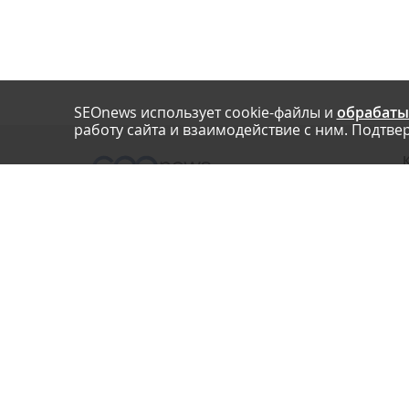
SEOnews использует cookie-файлы и
обрабаты
работу сайта и взаимодействие с ним. Подтвер
О
Нашли опечатку? Ctrl+Enter
П
У
© SEOnews.ru Все права защищены. 2026
К
Email редакции: info@seonews.ru
К
О
Телефон редакции:
+7 (909) 261-97-71
This site is protected by reCAPTCHA and the Google
Privacy Policy
and
Terms of Service
apply.