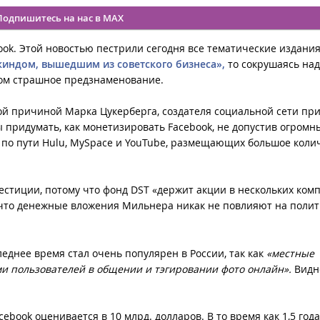
Подпишитесь на нас в MAX
ook. Этой новостью пестрили сегодня все тематические издани
киндом, вышедшим из советского бизнеса»,
то сокрушаясь над
том страшное предзнаменование.
ой причиной Марка Цукерберга, создателя социальной сети пр
 придумать, как монетизировать Facebook, не допустив огромн
и по пути Hulu, MySpace и YouTube, размещающих большое коли
вестиции, потому что фонд DST «держит акции в нескольких ком
 что денежные вложения Мильнера никак не повлияют на полит
следнее время стал очень популярен в России, так как
«местные
и пользователей в общении и тэгировании фото онлайн».
Видн
ebook оценивается в 10 млрд. долларов. В то время как 1,5 год