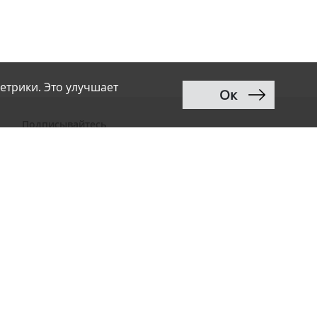
етрики. Это улучшает
Ок
Подписывайтесь
ВКонтакте
Telegram
Дзен
MAX
Тwitter
RSS
Рассылка
Разработка сайта:
Renaissance Art
12+
Продвижение сайта
:
Ingate