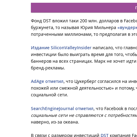
Фонд DST вложил таки 200 млн. долларов в Faceb
буржунета, то называя Юрия Мильнера
«вундер
потраченными миллионами, то предполагая в э
Издание SiliconValleyInsider
написало, что главн
инвестиции было выиграть время для того, чтобы
баннеров на всех страницах. Марк не хочет идт
бренд-рекламы.
AdAge отметил
, что Цукерберг согласился на ин
похожей или смежной деятельностью» и потому,
социальной сети.
SearchEngineJournal отметил
, что Facebook в по
социальные сети не справляются с потребностям
наверно, из-за океана.
В связи с размером инвестиций
DST
компания Fac