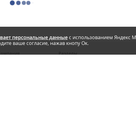
вает персональные данные
с использованием Яндекс М
дите ваше согласие, нажав кнопу Ок.
Компания
Разделы
 проекте
Новости
риглашаем авторов
Статьи
словия публикации
Интервью
онтакты
Блоги компаний
Правила
Рейтинги SEO-компаний
арта сайта
Календарь событий
бработка ПД
Каталог компаний
Каталог сервисов
Библиотека
Энциклопедия интернет-маркетинга
Мобильная версия
Реклама на сайте