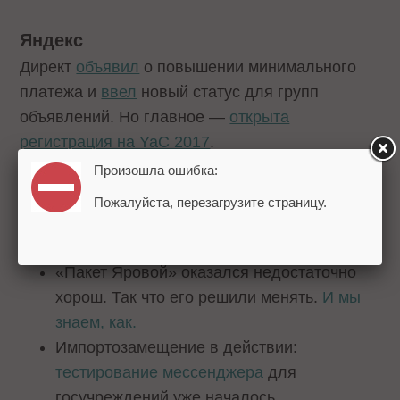
Яндекс
Директ
объявил
о повышении минимального
платежа и
ввел
новый статус для групп
объявлений. Но главное —
открыта
регистрация на YaC 2017
.
Произошла ошибка:
А еще
Пожалуйста, перезагрузите страницу.
Занятные новости про интернет:
«Пакет Яровой» оказался недостаточно
хорош. Так что его решили менять.
И мы
знаем, как.
Импортозамещение в действии:
тестирование мессенджера
для
госучреждений уже началось.