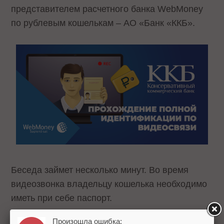
представителем расчетного банка WebMoney
по рублевым кошелькам – АО «Банк «ККБ».
Беседа займет несколько минут. Во время
видеозвонка владельцу кошелька необходимо
иметь при себе паспорт.
Произошла ошибка: