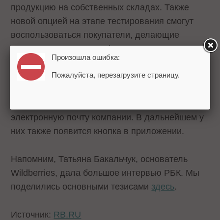
продукцию на собственных складах. Также
новой опцией на этапе тестирования смогут
воспользоваться покупатели, делающие
покупки по постоплате (80% клиентов
Произошла ошибка:
маркетплейса).
Пожалуйста, перезагрузите страницу.
Покупатели, которые оформляют покупки по
предоплате, смогут отменить заказ, написав на
электронную почту компании. В дальнейшем у
них также появится кнопка в приложении.
Напомним, Татьяна Бакальчук, основатель
Wildberries, дала большое интервью РБК. Мы
поделились основными тезисами
здесь
.
Источник:
RB.RU