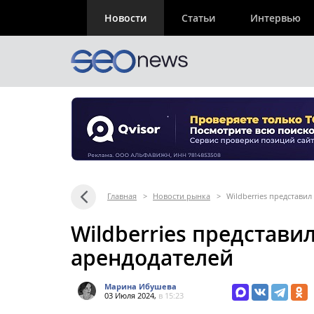
Новости
Статьи
Интервью
Главная
>
Новости рынка
>
Wildberries представи
Wildberries представи
арендодателей
Марина Ибушева
03 Июля 2024,
в 15:23