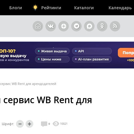
Блоги
Рейтинги
Каталоги
Календарь
л сервис WB Rent для арендодателей
л сервис WB Rent для
Шрифт:
0
10021