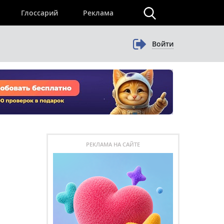
×
Глоссарий
Реклама
Войти
РЕКЛАМА НА САЙТЕ