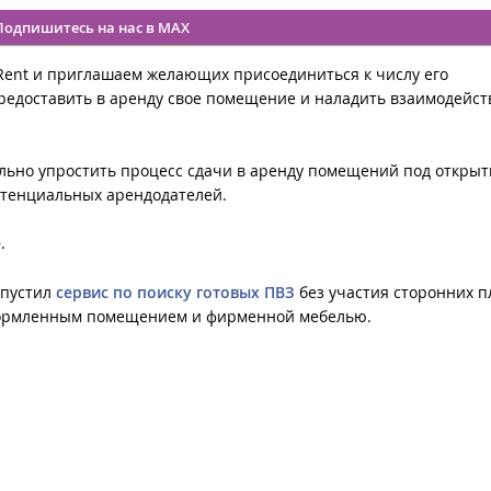
Подпишитесь на нас в MAX
 Rent и приглашаем желающих присоединиться к числу его
редоставить в аренду свое помещение и наладить взаимодейст
ельно упростить процесс сдачи в аренду помещений под открыт
отенциальных арендодателей.
е
.
апустил
сервис по поиску готовых ПВЗ
без участия сторонних п
оформленным помещением и фирменной мебелью.