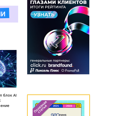
л блок AI
:
ление