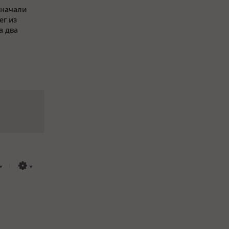
 начали
ег из
а два