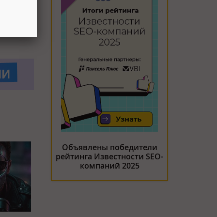
Объявлены победители
рейтинга Известности SEO-
компаний 2025