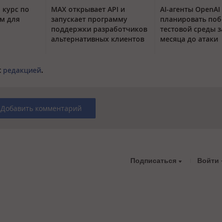
 курс по
MAX открывает API и
AI-агенты OpenAI
м для
запускает программу
планировать поб
поддержки разработчиков
тестовой среды з
альтернативных клиентов
месяца до атаки
с
редакцией
.
Добавить комментарий
Подписаться
Войти