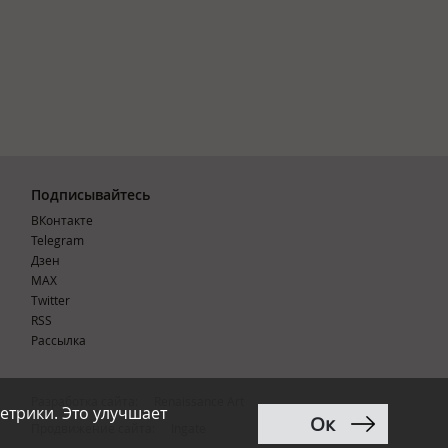
Подписывайтесь
ВКонтакте
Telegram
Дзен
MAX
Тwitter
RSS
Рассылка
Разработка сайта:
Renaissance Art
етрики. Это улучшает
Ок
12+
Продвижение сайта
:
Ingate