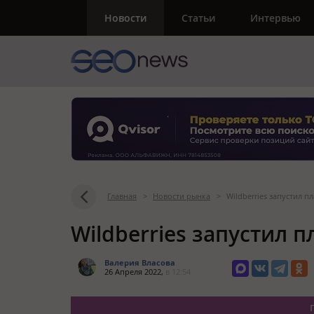
Новости
Статьи
Интервью
Главная
>
Новости рынка
>
Wildberries запустил 
Wildberries запустил 
Валерия Власова
26 Апреля 2022,
в 12:54