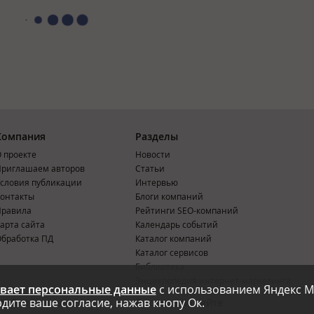
Компания
Разделы
 проекте
Новости
риглашаем авторов
Статьи
словия публикации
Интервью
онтакты
Блоги компаний
Правила
Рейтинги SEO-компаний
арта сайта
Календарь событий
бработка ПД
Каталог компаний
Каталог сервисов
Библиотека
Энциклопедия интернет-маркетинга
вает персональные данные
с использованием Яндекс М
дите ваше согласие, нажав кнопу Ок.
Мобильная версия
Реклама на сайте