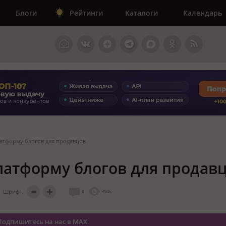
Блоги
Рейтинги
Каталоги
Календарь
платформу блогов для продавцов
платформу блогов для продав
Шрифт:
0
3946
Подпишитесь на нас в MAX