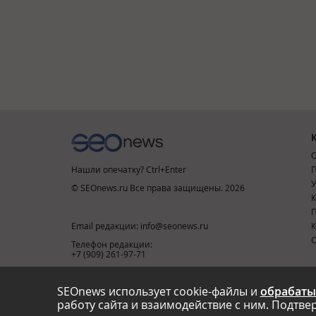
О
Нашли опечатку? Ctrl+Enter
П
У
© SEOnews.ru Все права защищены. 2026
К
Email редакции: info@seonews.ru
К
О
Телефон редакции:
+7 (909) 261-97-71
SEOnews использует cookie-файлы и
обрабаты
This site is protected by reCAPTCHA and the Google
Privacy Policy
and
Terms of Service
apply.
работу сайта и взаимодействие с ним. Подтвер