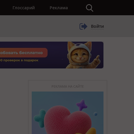
×
Глоссарий
Реклама
Войти
РЕКЛАМА НА САЙТЕ