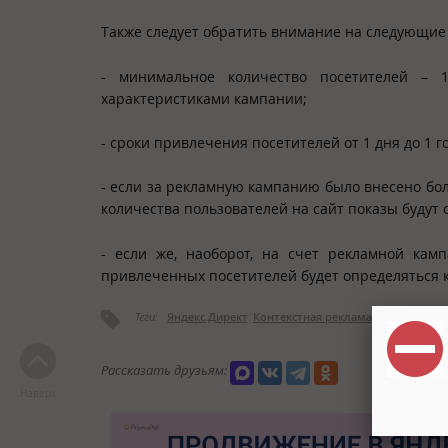
Также следует обратить внимание на следующие
- минимальное количество посетителей – 
характеристиками кампании;
- сроки привлечения посетителей от 1 дня до 1 
- если за рекламную кампанию было внесено бол
количества пользователей на сайт показы будут 
- если же, наоборот, на счет рекламной кам
привлеченных посетителей будет определяться к
Теги:
Яндекс.Директ
Контекстная реклама
Стратегии
И
Рассказать друзьям:
Наверх