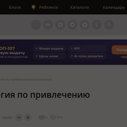
Блоги
Рейтинги
Каталоги
Календарь
егия по привлечению посетителей
тегия по привлечению
Шрифт:
0
5014