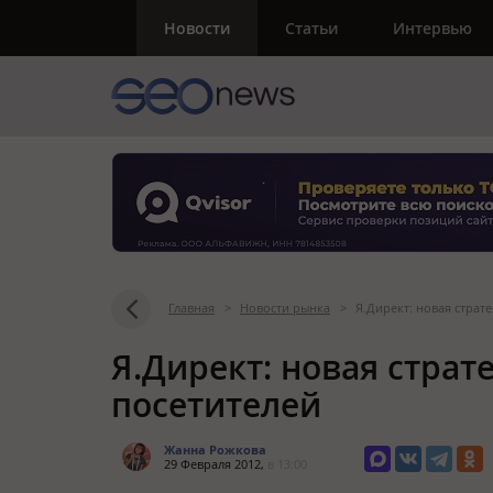
Новости
Статьи
Интервью
Главная
>
Новости рынка
>
Я.Директ: новая страт
Я.Директ: новая стра
посетителей
Жанна Рожкова
29 Февраля 2012,
в 13:00