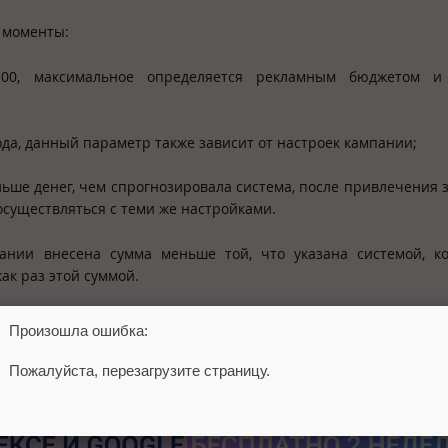
 моменты:
100, максимальное определяется рекламным бюджетом и
года, данный параметр также зависит от настроек кампании;
ьше денег, чем спрогнозировала система, после привлечения 
осуществляться с теми же настройками.
пании внесена сумма меньше той, что указана системой, к
ак раз этой суммой.
зменения
Произошла ошибка:
Пожалуйста, перезагрузите страницу.