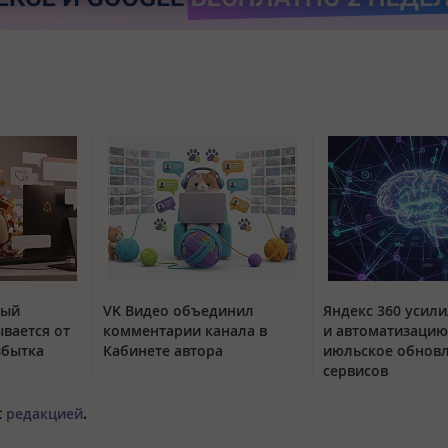
тый
VK Видео объединил
Яндекс 360 усили
вается от
комментарии канала в
и автоматизацию
збытка
Кабинете автора
июльское обнов
сервисов
с
редакцией
.