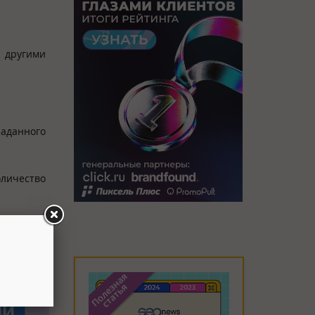
 другими
заданного
оличество