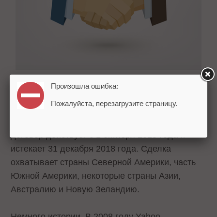
Произошла ошибка:
В июле заметили, что Yahoo тестировал
Пожалуйста, перезагрузите страницу.
поисковые результаты Google. Очевидно, что
все прошло удачно. Согласно документам,
договор действует с 1 октября 2015 года и
истекает 31 декабря 2018 года. Сделка
охватывает страны Северной Америки, часть
Южной Америки, некоторые страны Азии,
Австралию и Новую Зеландию.
Немного истории. В 2008 году Yahoo