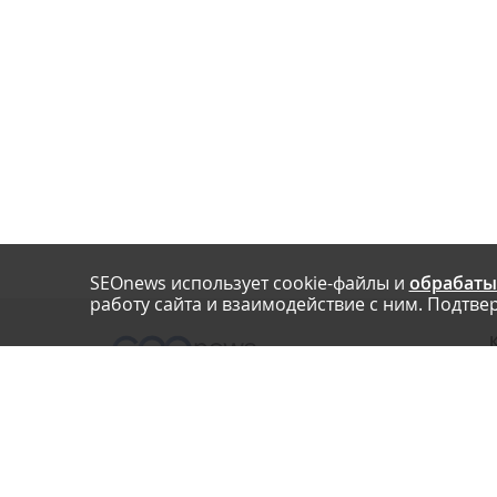
SEOnews использует cookie-файлы и
обрабаты
работу сайта и взаимодействие с ним. Подтвер
О
Нашли опечатку? Ctrl+Enter
П
У
© SEOnews.ru Все права защищены. 2026
К
Email редакции: info@seonews.ru
К