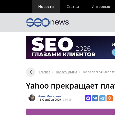
Новости
Статьи
Интервью
Главная
>
Новости рынка
>
Yahoo прекращает пла
Yahoo прекращает пла
Анна Макарова
16 Октября 2009,
в 16:25