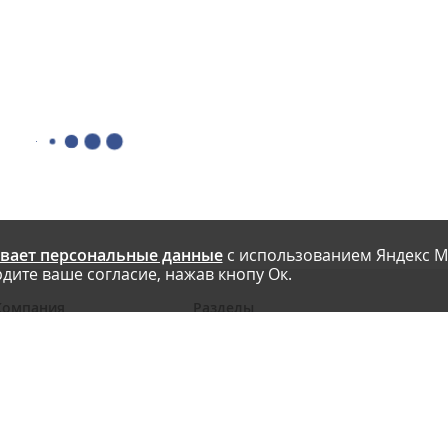
вает персональные данные
с использованием Яндекс М
дите ваше согласие, нажав кнопу Ок.
Компания
Разделы
 проекте
Новости
риглашаем авторов
Статьи
словия публикации
Интервью
онтакты
Блоги компаний
Правила
Рейтинги SEO-компаний
арта сайта
Календарь событий