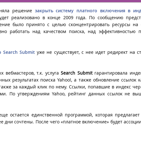
иняла решение
закрыть систему платного включения в инд
дет реализовано в конце 2009 года. По сообщению предст
шение было принято с целью сконцентрировать ресурсы на 
вно работать над качеством поиска, над эффективностью п
o Search Submit
уже не существует, с нее идет редирект на с
 вебмастеров, т.к. услуга
Search
Submit
гарантировала инде
нных результатах поиска Yahoo!, а также обновление ссылок 
 также за каждый клик по нему. Ссылки, попавшие в индекс че
ми. По утверждениям Yahoo, рейтинг данных ссылок не выш
ще остается единственной программой, которая предлагает
ее дни сочтены. После чего «платное включение» будет ассоци