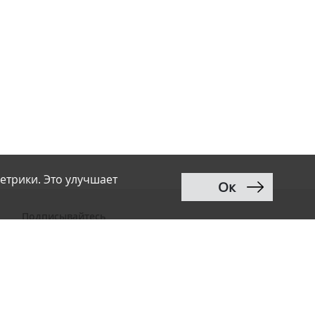
етрики. Это улучшает
Ок
Подписывайтесь
ВКонтакте
Telegram
Дзен
MAX
Тwitter
RSS