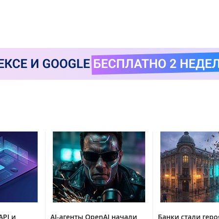
API и
AI-агенты OpenAI начали
Банки стали гер