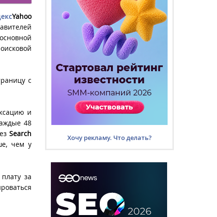
екс
Yahoo
авителей
основной
оисковой
траницу с
ксацию и
каждые 48
рез
Search
Хочу рекламу. Что делать?
е, чем у
 плату за
ироваться