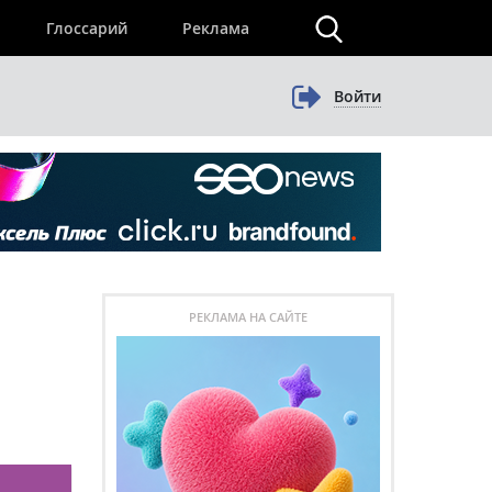
×
Глоссарий
Реклама
Войти
РЕКЛАМА НА САЙТЕ