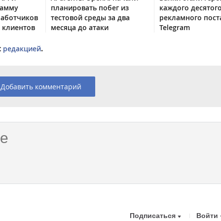
рамму
планировать побег из
каждого десятог
работчиков
тестовой среды за два
рекламного пост
 клиентов
месяца до атаки
Telegram
с
редакцией
.
Добавить комментарий
Подписаться
Войти