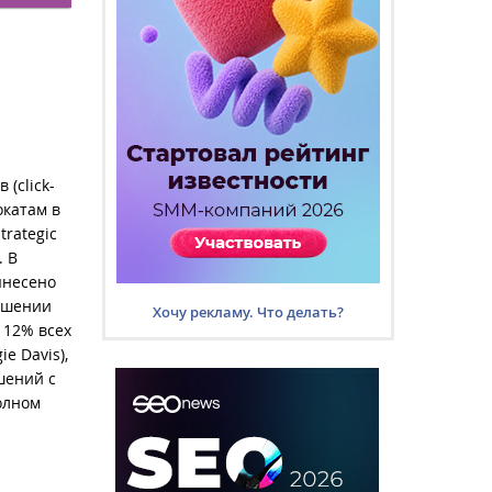
(click-
окатам в
trategic
. В
ынесено
ношении
Хочу рекламу. Что делать?
 12% всех
ie Davis),
шений с
олном