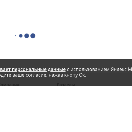
вает персональные данные
с использованием Яндекс М
дите ваше согласие, нажав кнопу Ок.
Компания
Разделы
 проекте
Новости
риглашаем авторов
Статьи
словия публикации
Интервью
онтакты
Блоги компаний
Правила
Рейтинги SEO-компаний
арта сайта
Календарь событий
бработка ПД
Каталог компаний