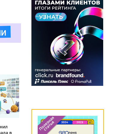
инил
ала в