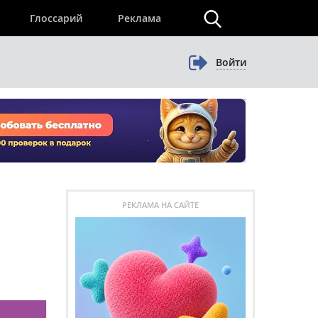
×
Глоссарий
Реклама
Войти
РЕКЛАМА НА САЙТЕ