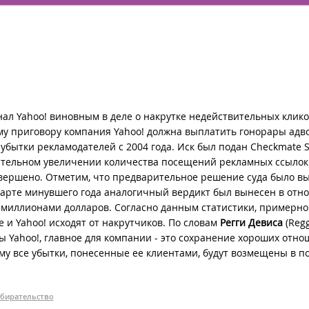
л Yahoo! виновным в деле о накрутке недействительных кликов 
му приговору компания Yahoo! должна выплатить гонорары адв
 убытки рекламодателей с 2004 года. Иск был подан Checkmate S
тельном увеличении количества посещений рекламных ссылок
вершено. Отметим, что предварительное решение суда было в
 марте минувшего года аналогичный вердикт был вынесен в от
90 миллионами долларов. Согласно данным статистики, примерно
 и Yahoo! исходят от накрутчиков. По словам
Регги Девиса
(Regg
ы Yahoo!, главное для компании - это сохранение хороших отно
ому все убытки, понесенные ее клиентами, будут возмещены в п
збирательство