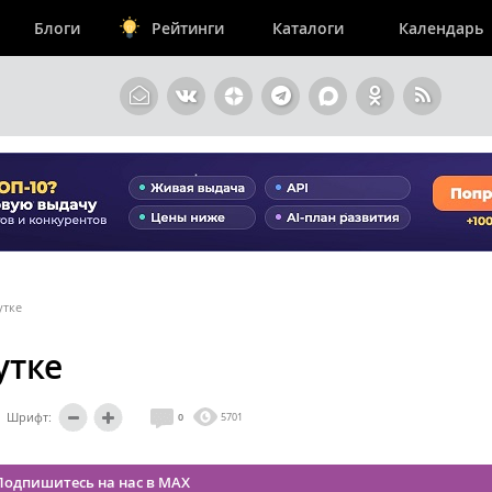
Блоги
Рейтинги
Каталоги
Календарь
утке
утке
Шрифт:
0
5701
Подпишитесь на нас в MAX