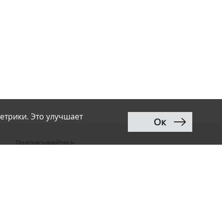
етрики. Это улучшает
Ок
Подписывайтесь
ВКонтакте
Telegram
Дзен
MAX
Тwitter
RSS
Рассылка