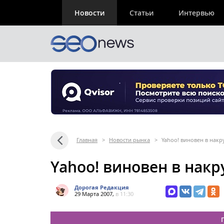
Новости
Статьи
Интервью
Главная
>
Новости рынка
>
Yahoo! виновен в накр
Yahoo! виновен в накр
Дорогая Редакция
29 Марта 2007,
в 11:30