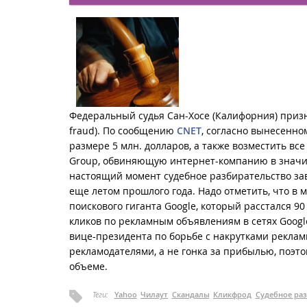
Федеральный судья Сан-Хосе (Калифорния) призна
fraud). По сообщению
CNET
, согласно вынесенно
размере 5 млн. долларов, а также возместить все
Group, обвиняющую интернет-компанию в значи
настоящий момент судебное разбирательство за
еще летом прошлого года. Надо отметить, что в
поискового гиганта Google, который расстался 
кликов по рекламным объявлениям в сетях Google
вице-президента по борьбе с накрутками реклам
рекламодателями, а не гонка за прибылью, поэт
объеме.
Теги:
Yahoo
Чилаут
Скандалы
Кликфрод
Судебное ра