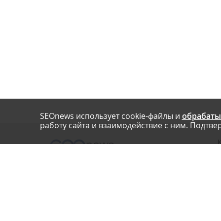
SEOnews использует cookie-файлы и
обрабаты
работу сайта и взаимодействие с ним. Подтвер
О
Нашли опечатку? Ctrl+Enter
П
У
© SEOnews.ru Все права защищены. 2026
К
Email редакции: info@seonews.ru
К
О
Телефон редакции: