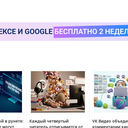
й в рунете:
Каждый четвертый
VK Видео объед
е могут
читатель отписывается от
комментарии кан