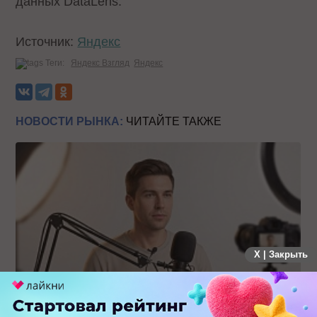
данных DataLens.
Источник:
Яндекс
Теги:
Яндекс Взгляд
Яндекс
НОВОСТИ РЫНКА:
ЧИТАЙТЕ ТАКЖЕ
X | Закрыть
Российский рынок инфлюенс-маркетинга вошел в фазу
стагнации после нескольких лет роста