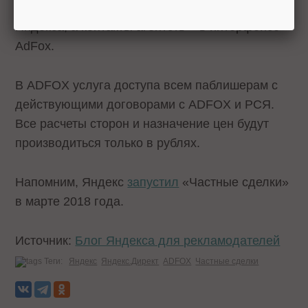
разделе для рекламных агентств на сайте
Яндекса, а контакты агентств – в интерфейсе
AdFox.
В ADFOX услуга доступа всем паблишерам с
действующими договорами с ADFOX и РСЯ.
Все расчеты сторон и назначение цен будут
производиться только в рублях.
Напомним, Яндекс
запустил
«Частные сделки»
в марте 2018 года.
Источник:
Блог Яндекса для рекламодателей
Теги:
Яндекс
Яндекс.Директ
ADFOX
Частные сделки