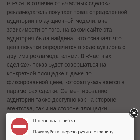
В РСЯ, в отличие от «Частных сделок»,
рекламодатель покупает показ определенной
аудитории по аукционной модели, вне
зависимости от того, на каком сайте эта
аудитория была найдена. Это означает, что
цена покупки определится в ходе аукциона с
другими рекламодателями. В «Частных
сделках» показ будет совершаться на
конкретной площадке и даже по
фиксированной цене, которая указывается в
параметрах сделки. Сегментирование
аудитории также доступно как на стороне
агентства, так и на стороне площадки.
Произошла ошибка:
Контакты площадок, подключенных к новой
Пожалуйста, перезагрузите страницу.
системе, можно будет найти в закрытом