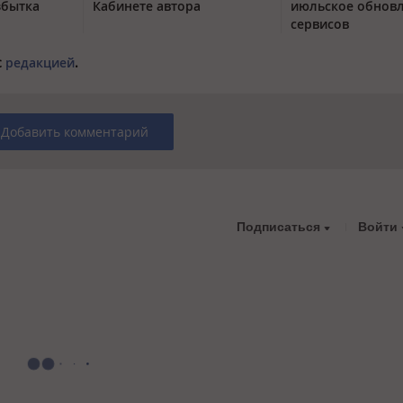
збытка
Кабинете автора
июльское обнов
сервисов
с
редакцией
.
Добавить комментарий
Подписаться
Войти