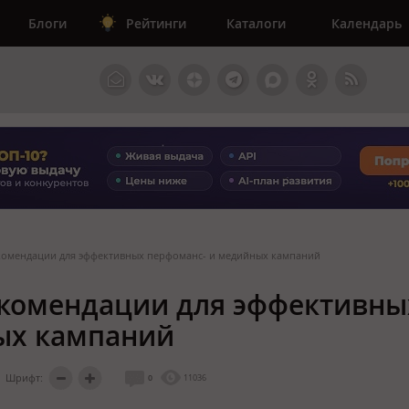
Блоги
Рейтинги
Каталоги
Календарь
екомендации для эффективных перфоманс- и медийных кампаний
екомендации для эффективны
ых кампаний
Шрифт:
0
11036