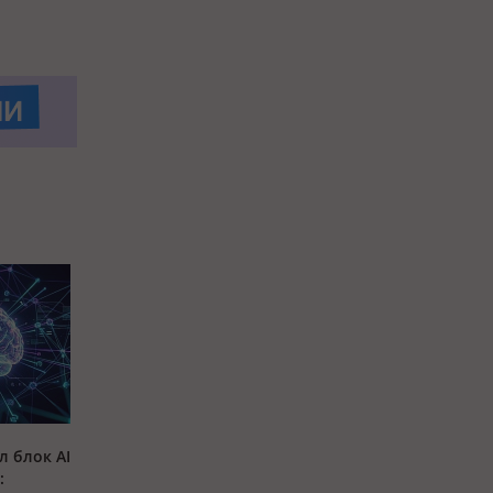
л блок AI
: