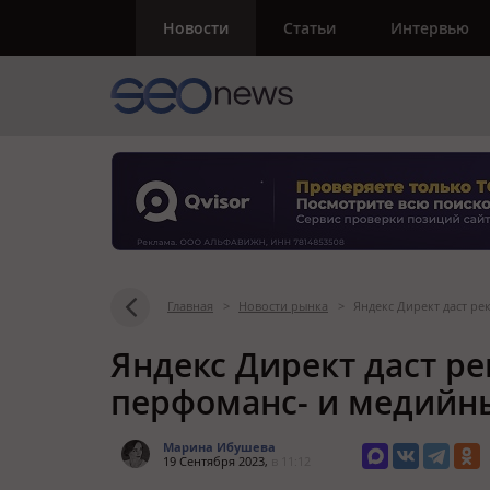
Новости
Статьи
Интервью
Главная
>
Новости рынка
>
Яндекс Директ даст р
Яндекс Директ даст р
перфоманс- и медийн
Марина Ибушева
19 Сентября 2023,
в 11:12