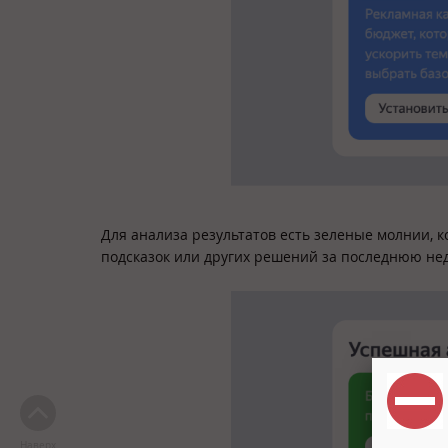
Для анализа результатов есть зеленые молнии, 
подсказок или других решений за последнюю не
Наверх