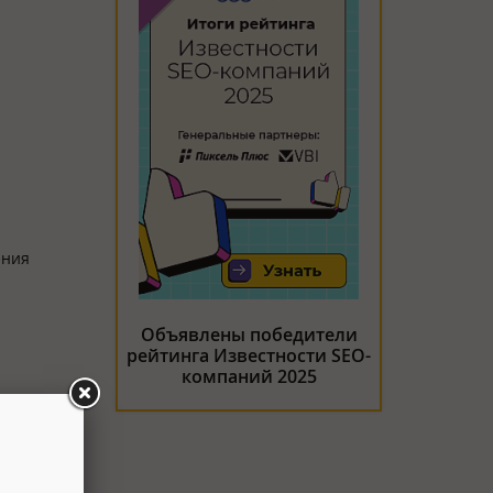
ения
Объявлены победители
рейтинга Известности SEO-
компаний 2025