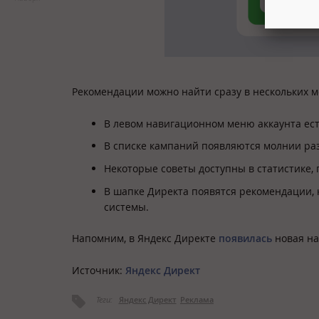
Рекомендации можно найти сразу в нескольких м
В левом навигационном меню аккаунта ест
В списке кампаний появляются молнии ра
Некоторые советы доступны в статистике,
В шапке Директа появятся рекомендации, 
системы.
Напомним, в Яндекс Директе
появилась
новая на
Источник:
Яндекс Директ
Теги:
Яндекс Директ
Реклама