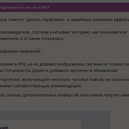
Подпишитесь на нас в MAX
орые помогут сделать перфоманс- и медийные кампании эффект
рекламодателя. Система учитывает историю, как пользователи
именили, а от каких отказались.
ерфоманс-кампаний:
азами в РСЯ, но не добавил изображения, система не только с
обы специалисты Директа добавили картинки в объявления.
таргетинг, включающий несколько часовых поясов, но огранич
 покажет соответствующую рекомендацию.
ноз, сколько дополнительных конверсий или кликов получит кам