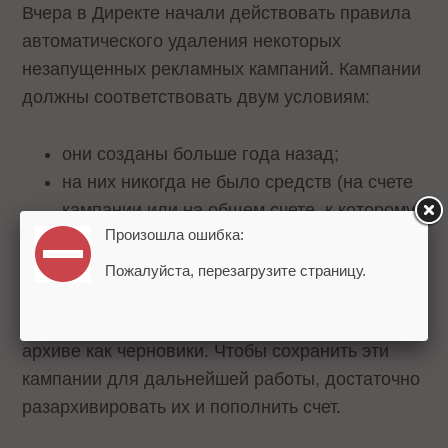
Вчера в Директе
начали
действовать правила
автоматического удаления некоторых
незапущенных рекламных кампаний. Кампании
должны соответствовать двум условиям:
они созданы больше года назад;
на них никогда не было средств (на счете
кампании или на общем счете, к которому
Произошла ошибка:
подключена кампания).
Пожалуйста, перезагрузите страницу.
В большинстве случаев автоматически
удаляются кампании, которые хранятся в
архиве как черновики. Чтобы сохранить эти
кампании для дальнейшей работы, достаточно
разархивировать их и пополнить счет.