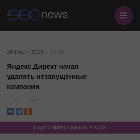
≡
26 Июля 2016
в 10:05
Яндекс.Директ начал
удалять незапущенные
кампании
0
5577
Подпишитесь на нас в MAX