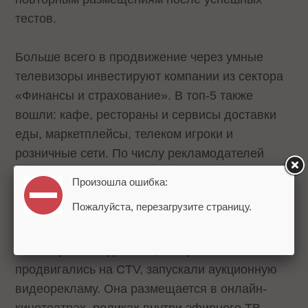
тестов.
Больше всего в продвижение через умные
телевизоры инвестируют компании из сектора
«Финансы и страхование». В топ-5 также
вошли: кафе, рестораны и сервисы доставки
еды, маркетплейсы, телеком игроки и
розничные сети. По числу рекламодателей
лидировали индустрии «Развлечения и досуг»,
Произошла ошибка:
«Недвижимость» и «Фармацевтика и
Пожалуйста, перезагрузите страницу.
медицина».
9 из 10 рекламодателей, которые
продвигались на CTV, запускали аукционную
видеорекламу. Она размещается в онлайн-