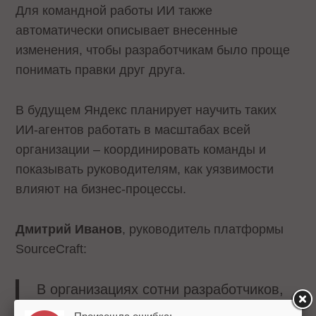
Для командной работы ИИ также
автоматически описывает внесенные
изменения, чтобы разработчикам было проще
понимать правки друг друга.
В будущем Яндекс планирует научить таких
ИИ-агентов работать в масштабах всей
организации – координировать команды и
показывать руководителям, как уязвимости
влияют на бизнес-процессы.
Дмитрий Иванов
, руководитель платформы
SourceCraft:
В организациях сотни разработчиков,
десятки команд, тысячи репозиториев